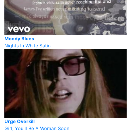
Moody Blues
Nights In White Satin
Urge Overkill
Girl, You'll Be A Woman Soon