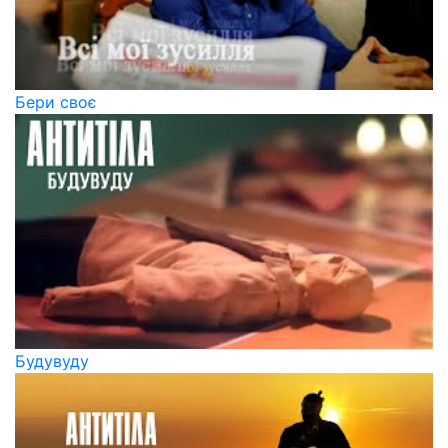
Бери своє
Будувуду