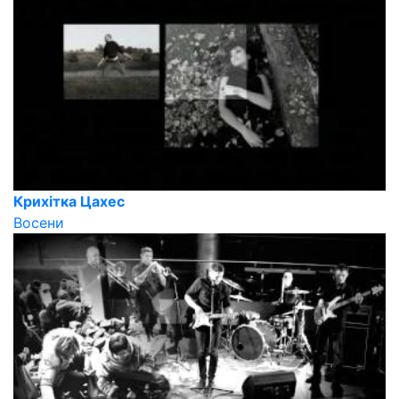
Крихітка Цахес
Восени