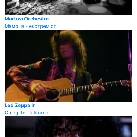
Martovi Orchestra
Мамо, я - екстреміст
Led Zeppelin
Going To California