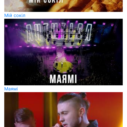
Мій сокіл
Маямі