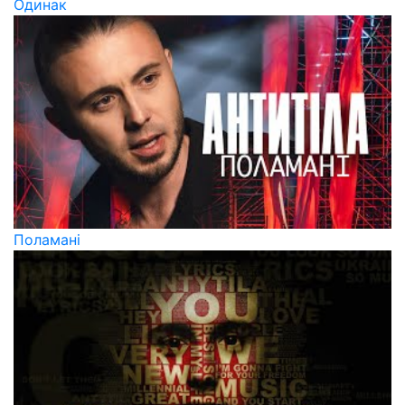
Одинак
Поламані