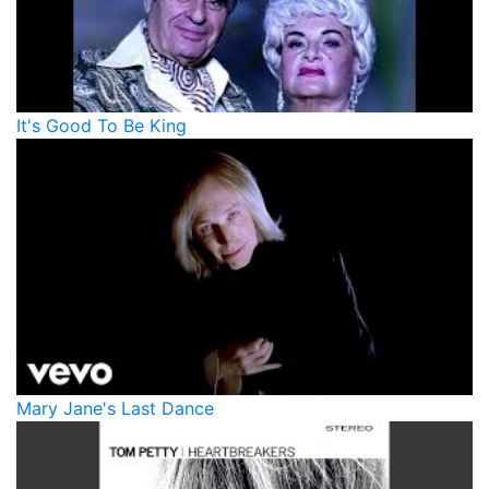
It's Good To Be King
Mary Jane's Last Dance