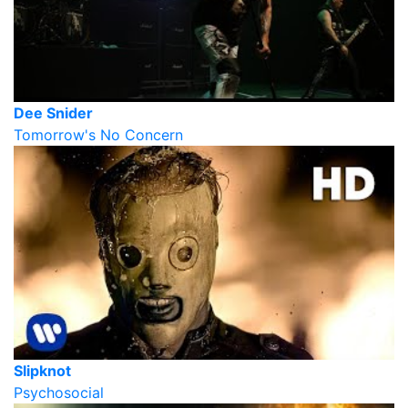
Dee Snider
Tomorrow's No Concern
Slipknot
Psychosocial