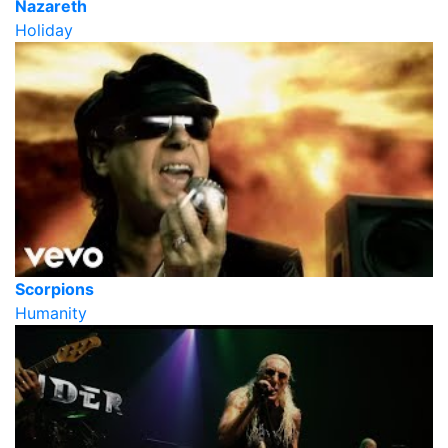
Nazareth
Holiday
Scorpions
Humanity