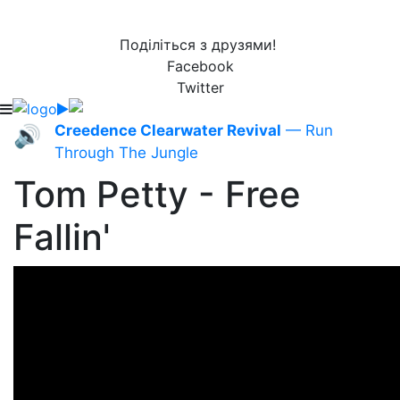
Поділіться з друзями!
Facebook
Twitter
Creedence Clearwater Revival
— Run
🔊
Through The Jungle
Tom Petty - Free
Fallin'