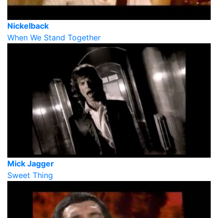
Nickelback
When We Stand Together
Mick Jagger
Sweet Thing