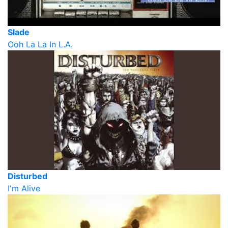
Slade
Ooh La La In L.A.
Disturbed
I'm Alive