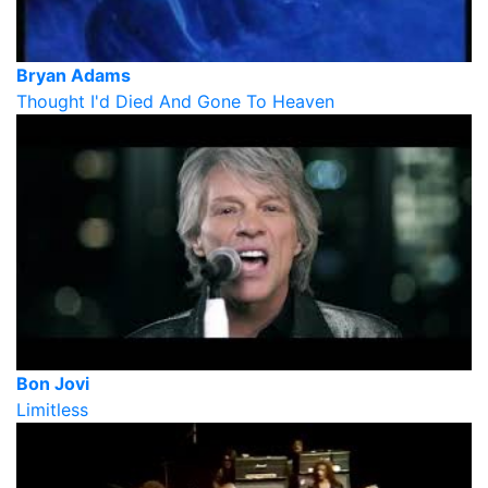
Bryan Adams
Thought I'd Died And Gone To Heaven
Bon Jovi
Limitless