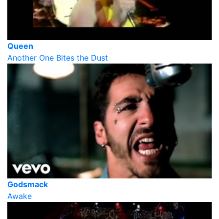
Queen
Another One Bites the Dust
Godsmack
Awake