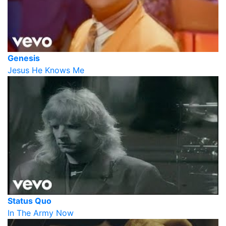
Genesis
Jesus He Knows Me
Status Quo
In The Army Now