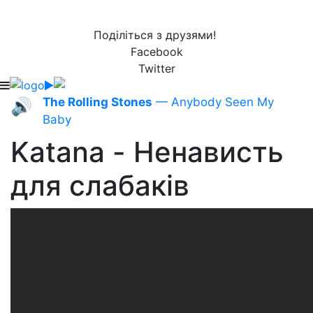
Поділіться з друзями!
Facebook
Twitter
The Rolling Stones
— Anybody Seen My
🔊
Baby
Katana - Ненависть
для слабаків