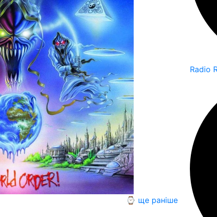
Radio 
⌚ ще раніше