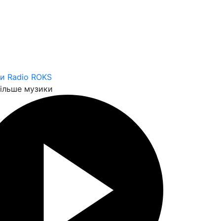
и Radio ROKS
ільше музики