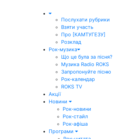
Послухати рубрики
Взяти участь
Про [КАМТУГЕЗУ]
Розклад
Рок-музика
Що це була за пісня?
Музика Radio ROKS
Запропонуйте пісню
Рок-календар
ROKS TV
Акції
Новини
Рок-новини
Рок-стайл
Рок-афіша
Програми
Рок-цитата