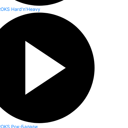
ROKS Hard'n'Heavy
ROKS Рок-Балади