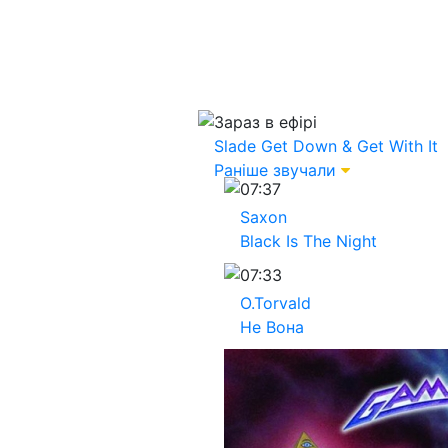
Зараз в ефірі
Slade
Get Down & Get With It
Раніше звучали
07:37
Saxon
Black Is The Night
07:33
O.Torvald
Не Вона