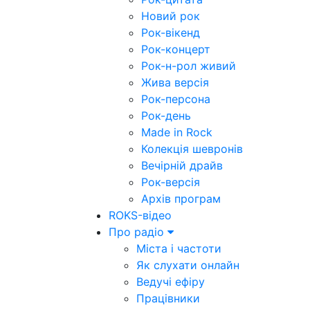
Новий рок
Рок-вікенд
Рок-концерт
Рок-н-рол живий
Жива версія
Рок-персона
Рок-день
Made in Rock
Колекція шевронів
Вечірній драйв
Рок-версія
Архів програм
ROKS-відео
Про радіо
Міста і частоти
Як слухати онлайн
Ведучі ефіру
Працівники