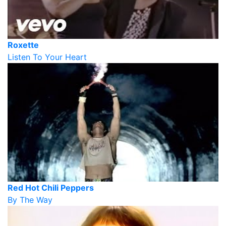
Roxette
Listen To Your Heart
Red Hot Chili Peppers
By The Way