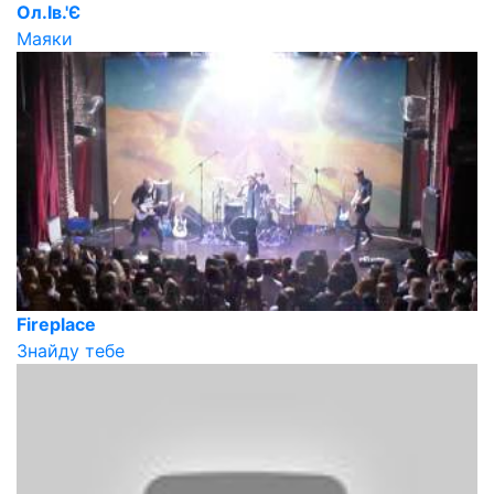
Ол.Ів.'Є
Маяки
Fireplace
Знайду тебе