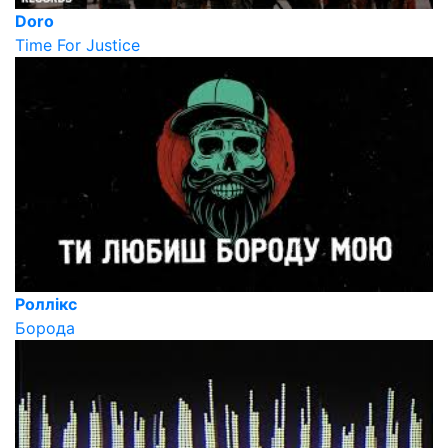
Doro
Time For Justice
Роллікс
Борода