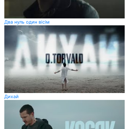
Два нуль один вісім
Дихай