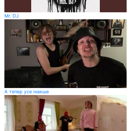
Mr. DJ
А тепер усе інакше