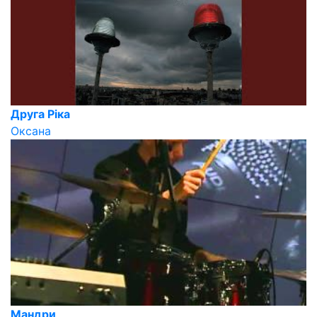
Друга Ріка
Оксана
Мандри