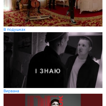
В подушках
Вирвана