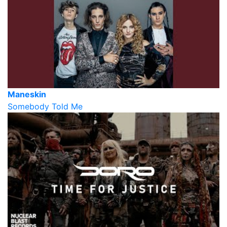
Maneskin
Somebody Told Me