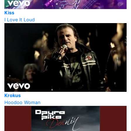
Kiss
I Love It Loud
Krokus
Hoodoo Woman