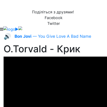
Поділіться з друзями!
Facebook
Twitter
🔊
Bon Jovi
— You Give Love A Bad Name
O.Torvald - Крик