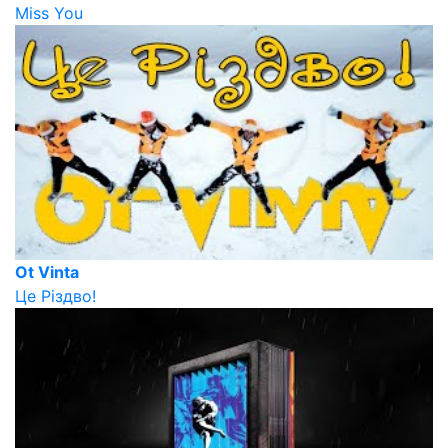
Miss You
Ot Vinta
Це Різдво!