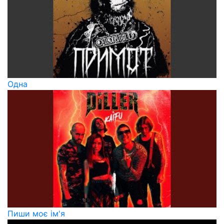
Одна
Пиши моє ім'я