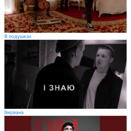
В подушках
Вирвана