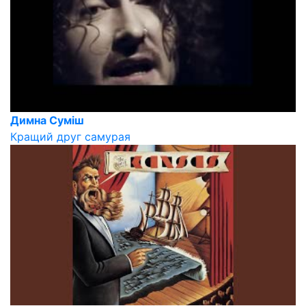
Димна Суміш
Кращий друг самурая