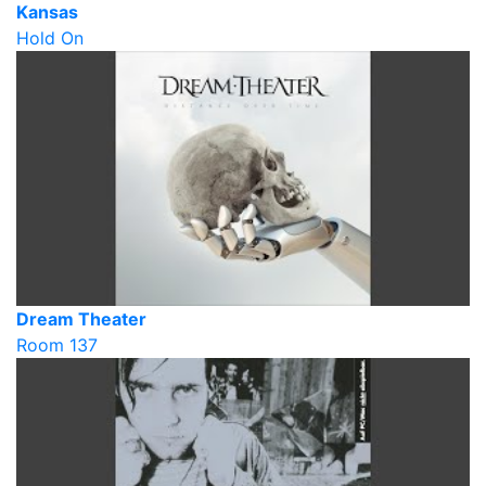
Kansas
Hold On
Dream Theater
Room 137