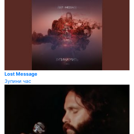
Lost Message
Зупини час