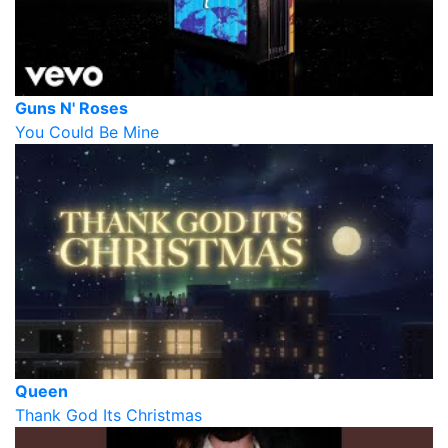
Guns N' Roses
You Could Be Mine
Queen
Thank God Its Christmas