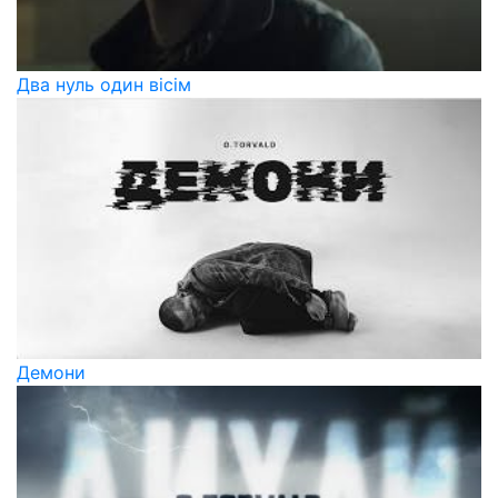
Два нуль один вісім
Демони