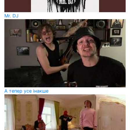
Mr. DJ
А тепер усе інакше