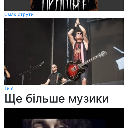
Смак отрути
Ти є
Ще більше музики