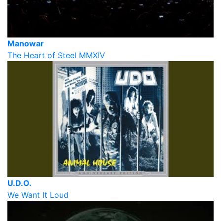
Manowar
The Heart of Steel MMXIV
U.D.O.
We Want It Loud