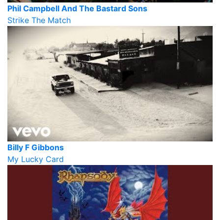
Phil Campbell And The Bastard Sons
Strike The Match
Billy F Gibbons
My Lucky Card