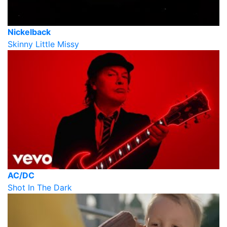
Nickelback
Skinny Little Missy
AC/DC
Shot In The Dark