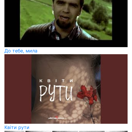
До тебе, мила
Квіти рути