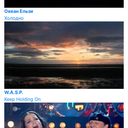
Океан Ельзи
Холодно
W.A.S.P.
Keep Holding On