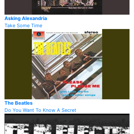
Asking Alexandria
Take Some Time
The Beatles
Do You Want To Know A Secret