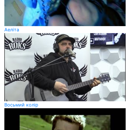
Аеліта
Восьмий колір