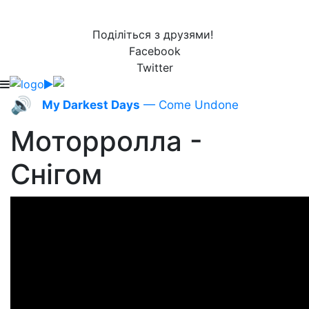
Поділіться з друзями!
Facebook
Twitter
🔊
My Darkest Days
— Come Undone
Моторролла -
Снігом