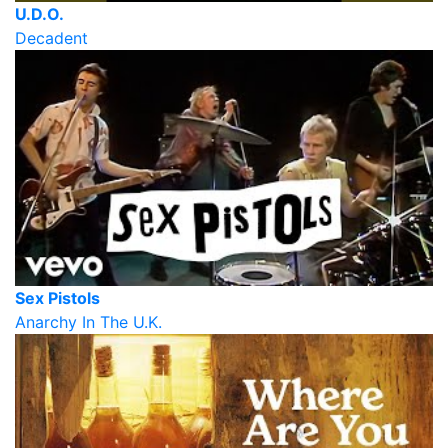
U.D.O.
Decadent
Sex Pistols
Anarchy In The U.K.