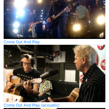
Come Out And Play
Come Out And Play (acoustic)