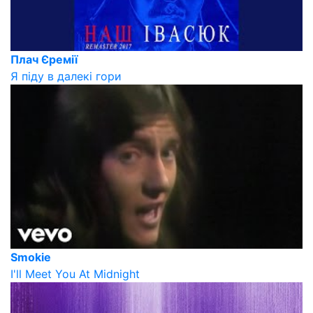
Плач Єремії
Я піду в далекі гори
Smokie
I'll Meet You At Midnight