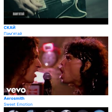
СКАЙ
Пам'ятай
Aerosmith
Sweet Emotion