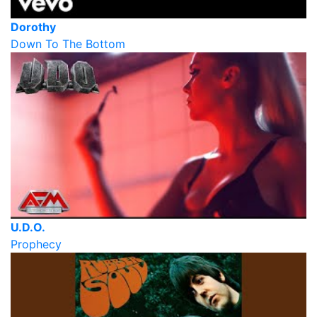
Dorothy
Down To The Bottom
U.D.O.
Prophecy