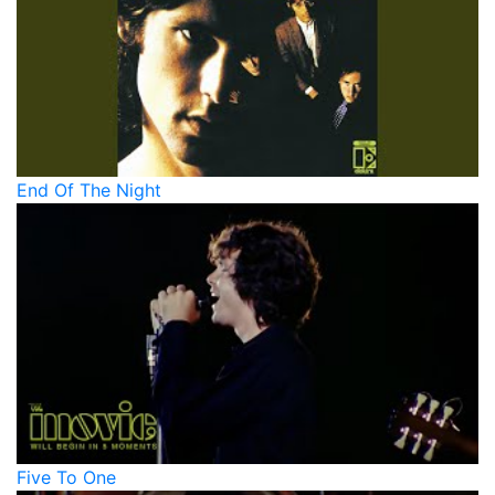
End Of The Night
Five To One