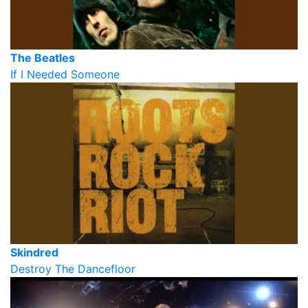
The Beatles
If I Needed Someone
Skindred
Destroy The Dancefloor