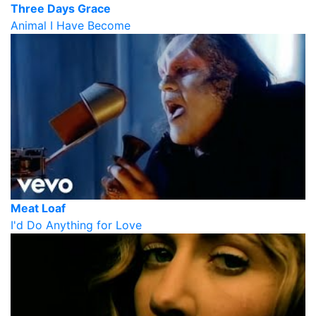
Three Days Grace
Animal I Have Become
Meat Loaf
I'd Do Anything for Love