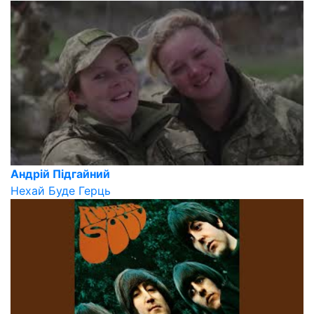
Андрій Підгайний
Нехай Буде Герць