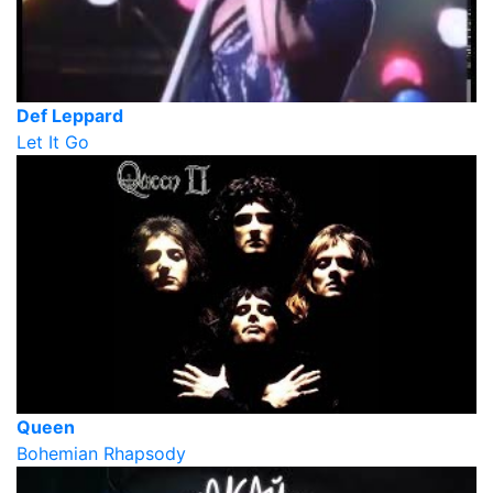
Def Leppard
Let It Go
Queen
Bohemian Rhapsody