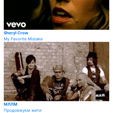
Sheryl Crow
My Favorite Mistake
МЛЛМ
Продовжуєм жити