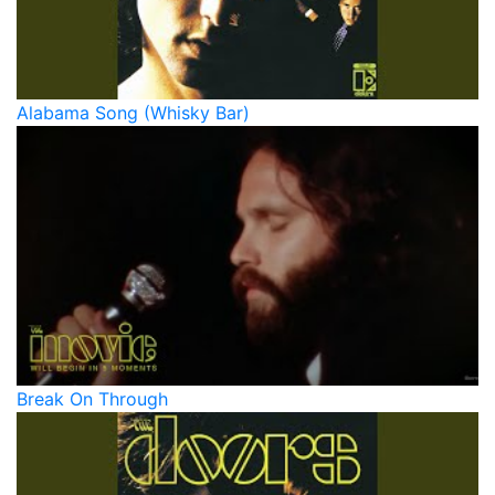
Alabama Song (Whisky Bar)
Break On Through