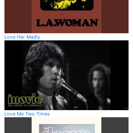
Love Her Madly
Love Me Two Times