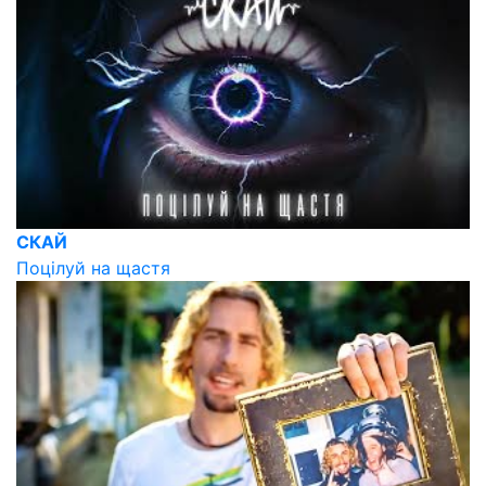
СКАЙ
Поцілуй на щастя