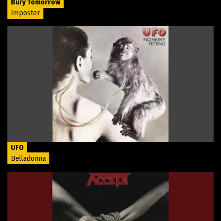
Bury Tomorrow
Imposter
UFO
Belladonna