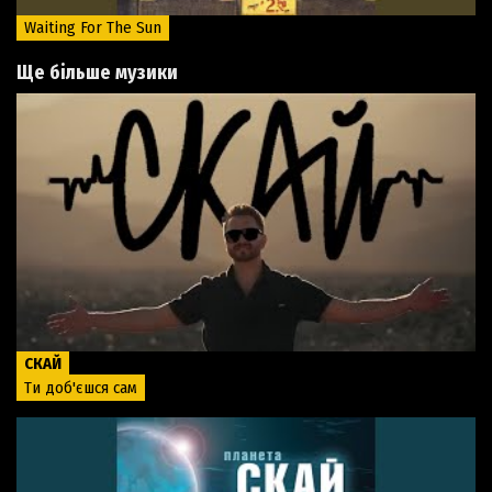
Waiting For The Sun
Ще більше музики
СКАЙ
Ти доб'єшся сам