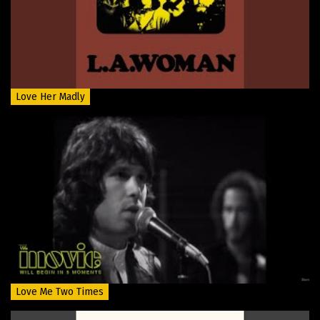
Love Her Madly
Love Me Two Times