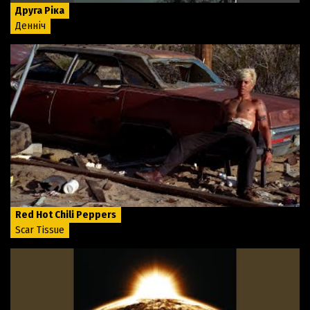
Друга Ріка
Денніч
Red Hot Chili Peppers
Scar Tissue