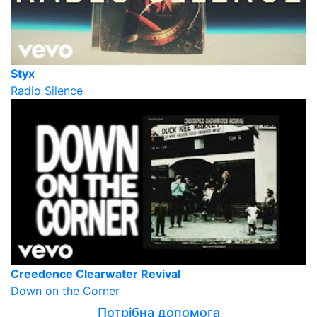
Styx
Radio Silence
Creedence Clearwater Revival
Down on the Corner
Потрібна допомога