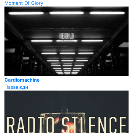
Moment Of Glory
Cardiomachine
Назавжди