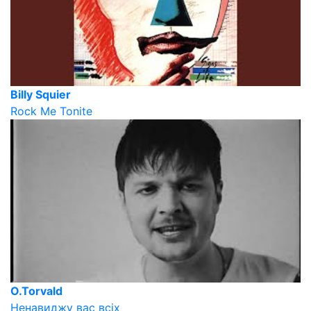
Billy Squier
Rock Me Tonite
O.Torvald
Ненавиджу вас всіх