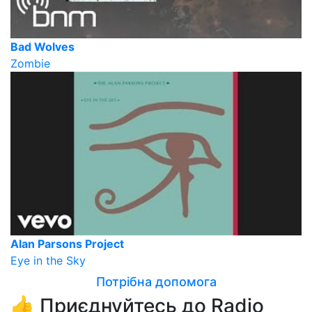
Bad Wolves
Zombie
Alan Parsons Project
Eye in the Sky
Потрібна допомога
👍 Приєднуйтесь до Radio