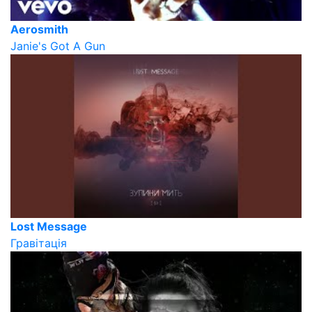
Aerosmith
Janie's Got A Gun
Lost Message
Гравітація