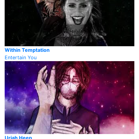
Within Temptation
Entertain You
Uriah Heep