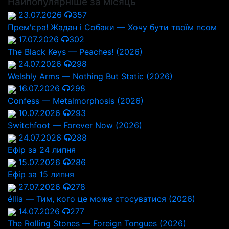
Найпопулярніше за місяць
23.07.2026
357
Прем'єра! Жадан і Собаки — Хочу бути твоїм псом
17.07.2026
302
The Black Keys — Peaches! (2026)
24.07.2026
298
Welshly Arms — Nothing But Static (2026)
16.07.2026
298
Confess — Metalmorphosis (2026)
10.07.2026
293
Switchfoot — Forever Now (2026)
24.07.2026
288
Ефір за 24 липня
15.07.2026
286
Ефір за 15 липня
27.07.2026
278
éllia — Тим, кого це може стосуватися (2026)
14.07.2026
277
The Rolling Stones — Foreign Tongues (2026)