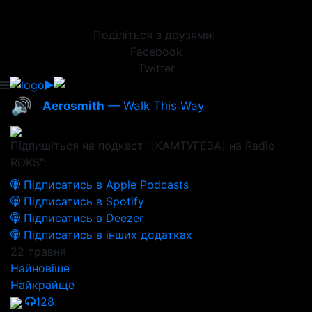
Поділіться з друзями!
Facebook
Twitter
🔊
Aerosmith
— Walk This Way
Підпишіться на подкаст "[КАМТУГЕЗА] на Radio
ROKS":
Підписатись в Apple Podcasts
Підписатись в Spotify
Підписатись в Deezer
Підписатись в інших додатках
22 травня
Найновіше
Найкрайще
128