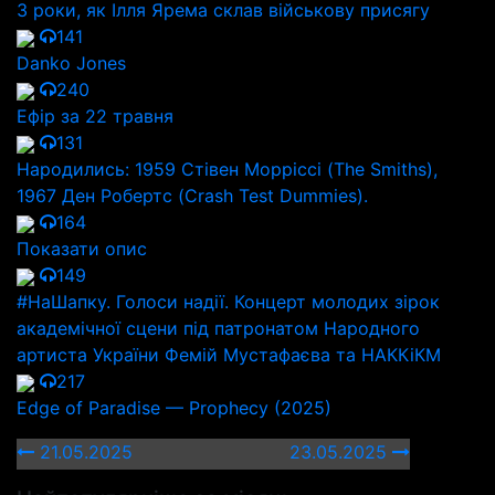
3 роки, як Ілля Ярема склав військову присягу
141
Danko Jones
240
Ефір за 22 травня
131
Народились: 1959 Стівен Морріссі (The Smiths),
1967 Ден Робертс (Crash Test Dummies).
164
Показати опис
149
#НаШапку. Голоси надії. Концерт молодих зірок
академічної сцени під патронатом Народного
артиста України Фемій Мустафаєва та НАККіКМ
217
Edge of Paradise — Prophecy (2025)
21.05.2025
23.05.2025