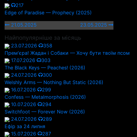
217
Edge of Paradise — Prophecy (2025)
21.05.2025
23.05.2025
Найпопулярніше за місяць
23.07.2026
358
Прем'єра! Жадан і Собаки — Хочу бути твоїм псом
17.07.2026
303
The Black Keys — Peaches! (2026)
24.07.2026
300
Welshly Arms — Nothing But Static (2026)
16.07.2026
299
Confess — Metalmorphosis (2026)
10.07.2026
294
Switchfoot — Forever Now (2026)
24.07.2026
289
Ефір за 24 липня
15.07.2026
287