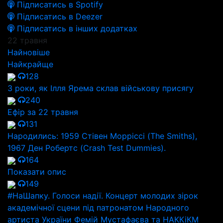
Підписатись в Spotify
Підписатись в Deezer
Підписатись в інших додатках
22 травня
Найновіше
Найкрайще
128
3 роки, як Ілля Ярема склав військову присягу
240
Ефір за 22 травня
131
Народились: 1959 Стівен Морріссі (The Smiths),
1967 Ден Робертс (Crash Test Dummies).
164
Показати опис
149
#НаШапку. Голоси надії. Концерт молодих зірок
академічної сцени під патронатом Народного
артиста України Фемій Мустафаєва та НАККіКМ