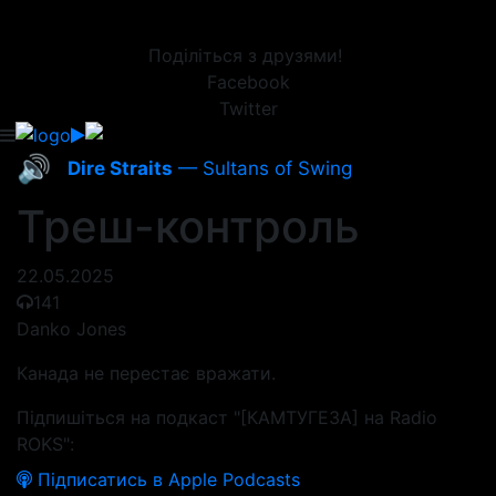
Поділіться з друзями!
Facebook
Twitter
🔊
Dire Straits
— Sultans of Swing
Треш-контроль
22.05.2025
141
Danko Jones
Канада не перестає вражати.
Підпишіться на подкаст "[КАМТУГЕЗА] на Radio
ROKS":
Підписатись в Apple Podcasts