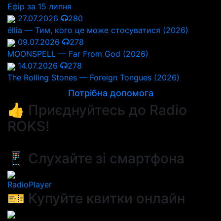
Ефір за 15 липня
27.07.2026
280
éllia — Тим, кого це може стосуватися (2026)
09.07.2026
278
MOONSPELL — Far From God (2026)
14.07.2026
278
The Rolling Stones — Foreign Tongues (2026)
Потрібна допомога
👍 Приєднуйтесь до Radio
ROKS!
📱 Слухайте зі смартфона
RadioPlayer
🎫 Купуйте квитки онлайн