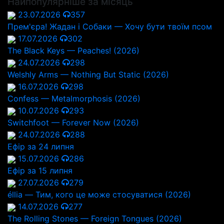
Найпопулярніше за місяць
23.07.2026
357
Прем'єра! Жадан і Собаки — Хочу бути твоїм псом
17.07.2026
302
The Black Keys — Peaches! (2026)
24.07.2026
298
Welshly Arms — Nothing But Static (2026)
16.07.2026
298
Confess — Metalmorphosis (2026)
10.07.2026
293
Switchfoot — Forever Now (2026)
24.07.2026
288
Ефір за 24 липня
15.07.2026
286
Ефір за 15 липня
27.07.2026
279
éllia — Тим, кого це може стосуватися (2026)
14.07.2026
277
The Rolling Stones — Foreign Tongues (2026)