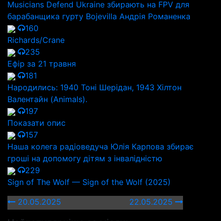
Musicians Defend Ukraine збирають на FPV для
барабанщика гурту Bojevilla Андрія Романенка
160
Richards/Crane
235
Ефір за 21 травня
181
Народились: 1940 Тоні Шерідан, 1943 Хілтон
Валентайн (Animals).
197
Показати опис
157
Наша колега радіоведуча Юлія Карпова збирає
гроші на допомогу дітям з інвалідністю
229
Sign of The Wolf — Sign of the Wolf (2025)
20.05.2025
22.05.2025