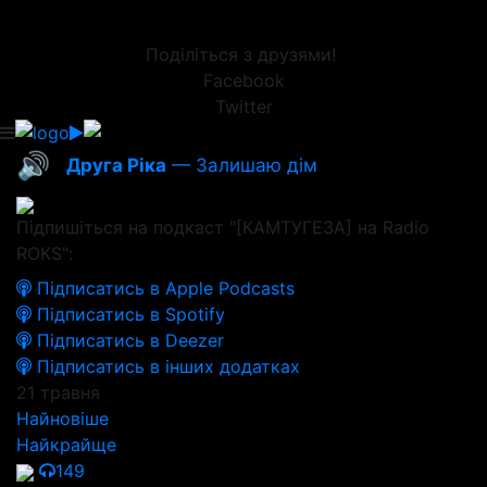
Поділіться з друзями!
Facebook
Twitter
🔊
Друга Ріка
— Залишаю дім
Підпишіться на подкаст "[КАМТУГЕЗА] на Radio
ROKS":
Підписатись в Apple Podcasts
Підписатись в Spotify
Підписатись в Deezer
Підписатись в інших додатках
21 травня
Найновіше
Найкрайще
149