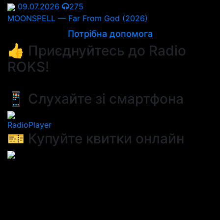
09.07.2026
275
MOONSPELL — Far From God (2026)
Потрібна допомога
👍 Приєднуйтесь до Radio
ROKS!
📱 Слухайте зі смартфона
RadioPlayer
🎫 Купуйте квитки онлайн