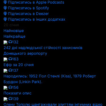
Підписатись в Apple Podcasts
Підписатись в Spotify
Підписатись в Deezer
Підписатись в інших додатках
20 січня
Найновіше
Найкрайще
132
242 дні надлюдської стійкості захисників
Донецького аеропорту
163
Ефір за 20 січня
137
Народились: 1952 Пол Стенлі (Kiss), 1979 Роберт
Бурдон (Linkin Park).
156
Показати опис
139
Олену Тополю шантажували злиттям інтимних відео