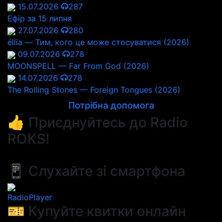
15.07.2026
287
Ефір за 15 липня
27.07.2026
280
éllia — Тим, кого це може стосуватися (2026)
09.07.2026
278
MOONSPELL — Far From God (2026)
14.07.2026
278
The Rolling Stones — Foreign Tongues (2026)
Потрібна допомога
👍 Приєднуйтесь до Radio
ROKS!
📱 Слухайте зі смартфона
RadioPlayer
🎫 Купуйте квитки онлайн