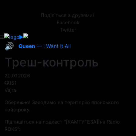
Поділіться з друзями!
Facebook
Twitter
🔊
Queen
— I Want It All
Треш-контроль
20.01.2026
151
Vajra
Обережно! Заходимо на територію японського
нойз-року.
Підпишіться на подкаст "[КАМТУГЕЗА] на Radio
ROKS":