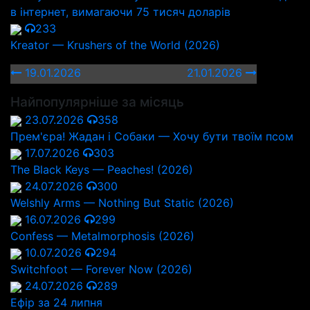
в інтернет, вимагаючи 75 тисяч доларів
233
Kreator — Krushers of the World (2026)
19.01.2026
21.01.2026
Найпопулярніше за місяць
23.07.2026
358
Прем'єра! Жадан і Собаки — Хочу бути твоїм псом
17.07.2026
303
The Black Keys — Peaches! (2026)
24.07.2026
300
Welshly Arms — Nothing But Static (2026)
16.07.2026
299
Confess — Metalmorphosis (2026)
10.07.2026
294
Switchfoot — Forever Now (2026)
24.07.2026
289
Ефір за 24 липня