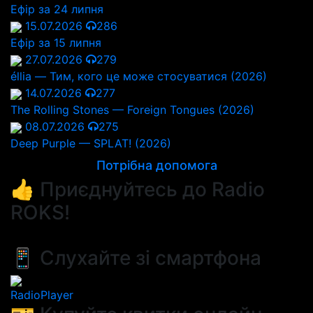
Ефір за 24 липня
15.07.2026
286
Ефір за 15 липня
27.07.2026
279
éllia — Тим, кого це може стосуватися (2026)
14.07.2026
277
The Rolling Stones — Foreign Tongues (2026)
08.07.2026
275
Deep Purple — SPLAT! (2026)
Потрібна допомога
👍 Приєднуйтесь до Radio
ROKS!
📱 Слухайте зі смартфона
RadioPlayer