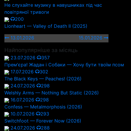
Не слухайте музику в навушниках під час
повітряної тривоги
200
Lionheart — Valley of Death II (2025)
13.01.2026
15.01.2026
Найпопулярніше за місяць
23.07.2026
357
Прем'єра! Жадан і Собаки — Хочу бути твоїм псом
17.07.2026
302
The Black Keys — Peaches! (2026)
24.07.2026
298
Welshly Arms — Nothing But Static (2026)
16.07.2026
298
Confess — Metalmorphosis (2026)
10.07.2026
293
Switchfoot — Forever Now (2026)
24.07.2026
288