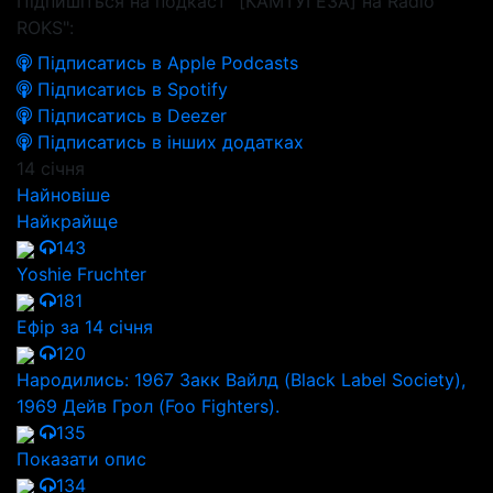
Підпишіться на подкаст "[КАМТУГЕЗА] на Radio
ROKS":
Підписатись в Apple Podcasts
Підписатись в Spotify
Підписатись в Deezer
Підписатись в інших додатках
14 січня
Найновіше
Найкрайще
143
Yoshie Fruchter
181
Ефір за 14 січня
120
Народились: 1967 Закк Вайлд (Black Label Society),
1969 Дейв Грол (Foo Fighters).
135
Показати опис
134