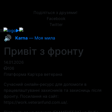
Поділіться з друзями!
Facebook
Twitter
🔊
Karna
— Моя мила
Привіт з фронту
14.01.2026
106
Платформа Карʼєра ветерана
Сучасний онлайн-ресурс для допомоги в
працевлаштуванні захисників та захисниць після
фронту. Посилання на сайт:
https://work.veteranfund.com.ua/.