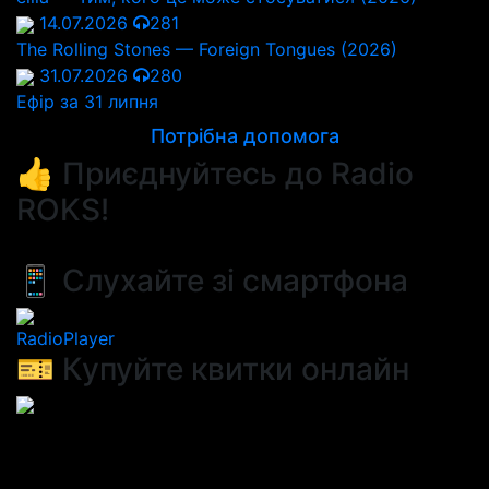
14.07.2026
281
The Rolling Stones — Foreign Tongues (2026)
31.07.2026
280
Ефір за 31 липня
Потрібна допомога
👍 Приєднуйтесь до Radio
ROKS!
📱 Слухайте зі смартфона
RadioPlayer
🎫 Купуйте квитки онлайн