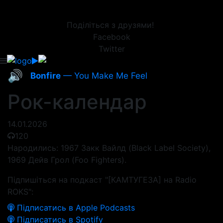
Поділіться з друзями!
Facebook
Twitter
🔊
Bonfire
— You Make Me Feel
Рок-календар
14.01.2026
120
Народились: 1967 Закк Вайлд (Black Label Society),
1969 Дейв Грол (Foo Fighters).
Підпишіться на подкаст "[КАМТУГЕЗА] на Radio
ROKS":
Підписатись в Apple Podcasts
Підписатись в Spotify