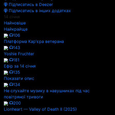
Підписатись в Deezer
Підписатись в інших додатках
14 січня
Найновіше
Найкрайще
106
Платформа Карʼєра ветерана
143
Yoshie Fruchter
181
Ефір за 14 січня
135
Показати опис
134
Не слухайте музику в навушниках під час
повітряної тривоги
200
Lionheart — Valley of Death II (2025)