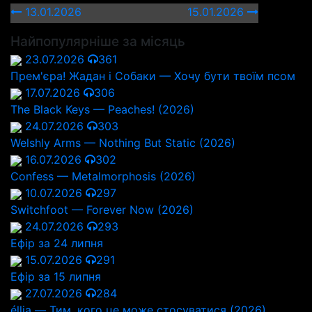
13.01.2026
15.01.2026
Найпопулярніше за місяць
23.07.2026
361
Прем'єра! Жадан і Собаки — Хочу бути твоїм псом
17.07.2026
306
The Black Keys — Peaches! (2026)
24.07.2026
303
Welshly Arms — Nothing But Static (2026)
16.07.2026
302
Confess — Metalmorphosis (2026)
10.07.2026
297
Switchfoot — Forever Now (2026)
24.07.2026
293
Ефір за 24 липня
15.07.2026
291
Ефір за 15 липня
27.07.2026
284
éllia — Тим, кого це може стосуватися (2026)