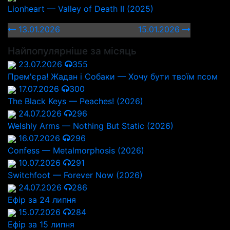
Lionheart — Valley of Death II (2025)
13.01.2026
15.01.2026
Найпопулярніше за місяць
23.07.2026
355
Прем'єра! Жадан і Собаки — Хочу бути твоїм псом
17.07.2026
300
The Black Keys — Peaches! (2026)
24.07.2026
296
Welshly Arms — Nothing But Static (2026)
16.07.2026
296
Confess — Metalmorphosis (2026)
10.07.2026
291
Switchfoot — Forever Now (2026)
24.07.2026
286
Ефір за 24 липня
15.07.2026
284
Ефір за 15 липня