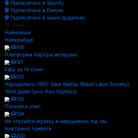
Підписатись в Spotify
Підписатись в Deezer
Підписатись в інших додатках
14 січня
Найновіше
Найкрайще
106
Платформа Карʼєра ветерана
181
Ефір за 14 січня
120
Народились: 1967 Закк Вайлд (Black Label Society),
1969 Дейв Грол (Foo Fighters).
135
Показати опис
134
Не слухайте музику в навушниках під час
повітряної тривоги
200