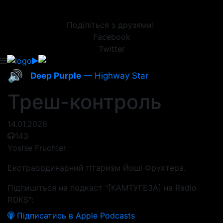
Поділіться з друзями!
Facebook
Twitter
🔊
Deep Purple
— Highway Star
Треш-контроль
14.01.2026
143
Yoshie Fruchter
Екстраординарний гітаризм Йоші Фрухтера.
Підпишіться на подкаст "[КАМТУГЕЗА] на Radio
ROKS":
Підписатись в Apple Podcasts