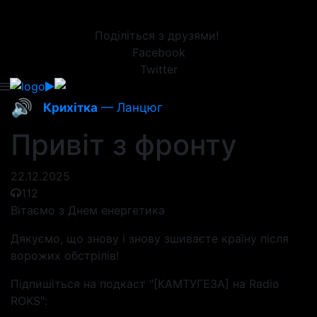
Поділіться з друзями!
Facebook
Twitter
🔊
Крихітка
— Ланцюг
Привіт з фронту
22.12.2025
112
Вітаємо з Днем енергетика
Дякуємо, що знову і знову зшиваєте країну після
ворожих обстрілів!
Підпишіться на подкаст "[КАМТУГЕЗА] на Radio
ROKS":