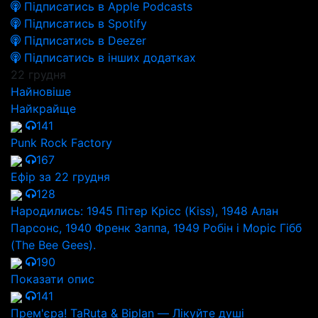
Підписатись в Apple Podcasts
Підписатись в Spotify
Підписатись в Deezer
Підписатись в інших додатках
22 грудня
Найновіше
Найкрайще
141
Punk Rock Factory
167
Ефір за 22 грудня
128
Народились: 1945 Пітер Крісс (Kiss), 1948 Алан
Парсонс, 1940 Френк Заппа, 1949 Робін і Моріс Гібб
(The Bee Gees).
190
Показати опис
141
Прем'єра! TaRuta & Biplan — Лікуйте душі