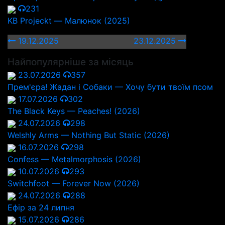
231
KB Projeckt — Малюнок (2025)
19.12.2025
23.12.2025
Найпопулярніше за місяць
23.07.2026
357
Прем'єра! Жадан і Собаки — Хочу бути твоїм псом
17.07.2026
302
The Black Keys — Peaches! (2026)
24.07.2026
298
Welshly Arms — Nothing But Static (2026)
16.07.2026
298
Confess — Metalmorphosis (2026)
10.07.2026
293
Switchfoot — Forever Now (2026)
24.07.2026
288
Ефір за 24 липня
15.07.2026
286