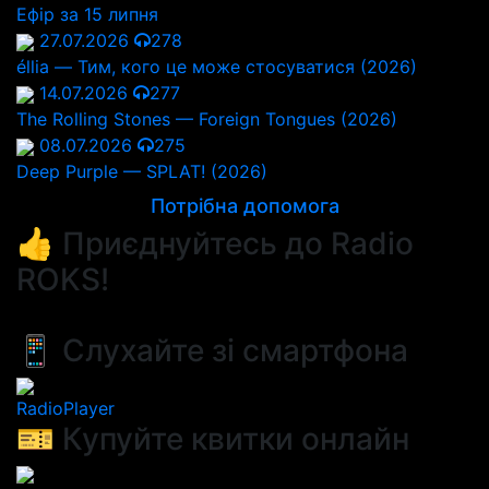
Ефір за 15 липня
27.07.2026
278
éllia — Тим, кого це може стосуватися (2026)
14.07.2026
277
The Rolling Stones — Foreign Tongues (2026)
08.07.2026
275
Deep Purple — SPLAT! (2026)
Потрібна допомога
👍 Приєднуйтесь до Radio
ROKS!
📱 Слухайте зі смартфона
RadioPlayer
🎫 Купуйте квитки онлайн