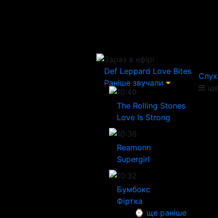
Зараз в ефірі
Def Leppard
Love Bites
Слух
Раніше звучали
ще
10:40
The Rolling Stones
Love Is Strong
10:36
Reamonn
Supergirl
10:32
Бумбокс
Фіртка
⌚ ще раніше