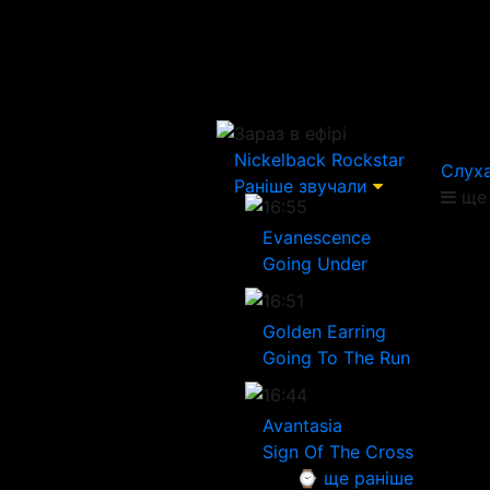
Зараз в ефірі
Nickelback
Rockstar
Слуха
Раніше звучали
ще 
16:55
Evanescence
Going Under
16:51
Golden Earring
Going To The Run
16:44
Avantasia
Sign Of The Cross
⌚ ще раніше