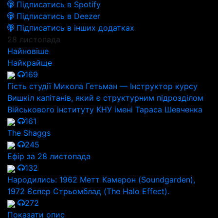
Підписатись в Spotify
Підписатись в Deezer
Підписатись в інших додатках
28 листопада
Найновіше
Найкрайще
169
Гість студії Микола Гетьман — Інструктор курсу
Вишкіл капітанів, який є структурним підрозділом
Військового інституту КНУ імені Тараса Шевченка
161
The Shaggs
245
Ефір за 28 листопада
132
Народились: 1962 Метт Камерон (Soundgarden),
1972 Єспер Стрьомблад (The Halo Effect).
272
Показати опис