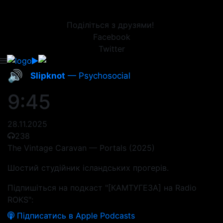
Поділіться з друзями!
Facebook
Twitter
🔊
Slipknot
— Psychosocial
9:45
28.11.2025
238
The Vintage Caravan — Portals (2025)
Шостий студійник ісландських прогерів.
Підпишіться на подкаст "[КАМТУГЕЗА] на Radio
ROKS":
Підписатись в Apple Podcasts