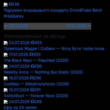
139
Підсумки вчорашнього концерту Drum&Tuba Band
#НаШапку
27.11.2025
01.12.2025
Найпопулярніше за місяць
23.07.2026
355
Прем'єра! Жадан і Собаки — Хочу бути твоїм псом
17.07.2026
300
The Black Keys — Peaches! (2026)
24.07.2026
296
Welshly Arms — Nothing But Static (2026)
16.07.2026
296
Confess — Metalmorphosis (2026)
10.07.2026
291
Switchfoot — Forever Now (2026)
24.07.2026
286
Ефір за 24 липня