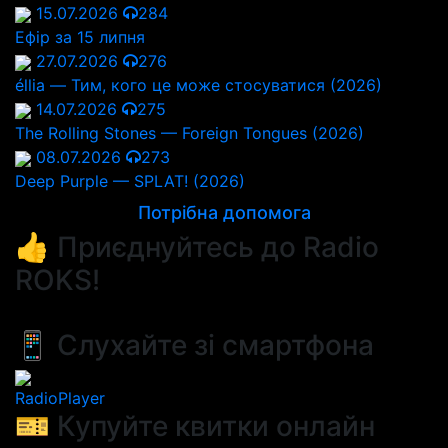
15.07.2026
284
Ефір за 15 липня
27.07.2026
276
éllia — Тим, кого це може стосуватися (2026)
14.07.2026
275
The Rolling Stones — Foreign Tongues (2026)
08.07.2026
273
Deep Purple — SPLAT! (2026)
Потрібна допомога
👍 Приєднуйтесь до Radio
ROKS!
📱 Слухайте зі смартфона
RadioPlayer
🎫 Купуйте квитки онлайн