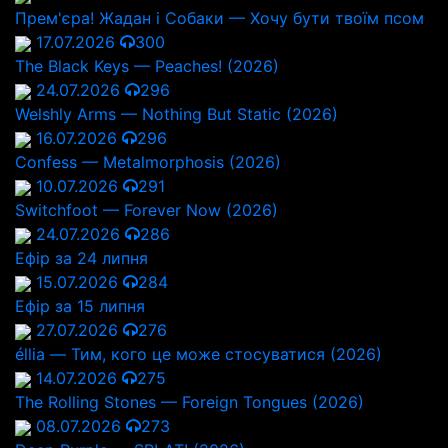
Прем'єра! Жадан і Собаки — Хочу бути твоїм псом
17.07.2026
300
The Black Keys — Peaches! (2026)
24.07.2026
296
Welshly Arms — Nothing But Static (2026)
16.07.2026
296
Confess — Metalmorphosis (2026)
10.07.2026
291
Switchfoot — Forever Now (2026)
24.07.2026
286
Ефір за 24 липня
15.07.2026
284
Ефір за 15 липня
27.07.2026
276
éllia — Тим, кого це може стосуватися (2026)
14.07.2026
275
The Rolling Stones — Foreign Tongues (2026)
08.07.2026
273