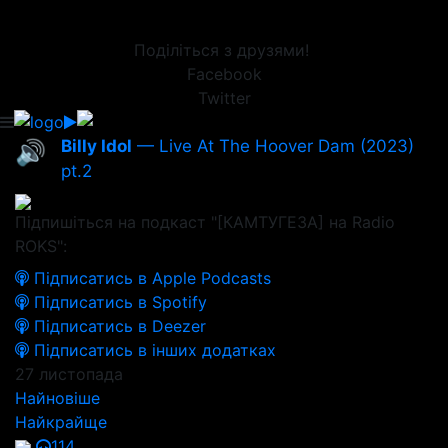
Поділіться з друзями!
Facebook
Twitter
Billy Idol
— Live At The Hoover Dam (2023)
🔊
pt.2
Підпишіться на подкаст "[КАМТУГЕЗА] на Radio
ROKS":
Підписатись в Apple Podcasts
Підписатись в Spotify
Підписатись в Deezer
Підписатись в інших додатках
27 листопада
Найновіше
Найкрайще
114