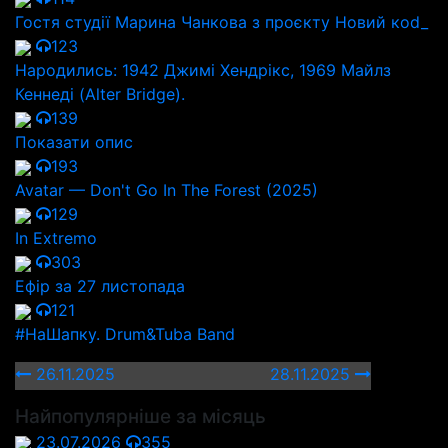
Гостя студії Марина Чанкова з проєкту Новий коd_
123
Народились: 1942 Джимі Хендрікс, 1969 Майлз
Кеннеді (Alter Bridge).
139
Показати опис
193
Avatar — Don't Go In The Forest (2025)
129
In Extremo
303
Ефір за 27 листопада
121
#НаШапку. Drum&Tuba Band
26.11.2025
28.11.2025
Найпопулярніше за місяць
23.07.2026
355