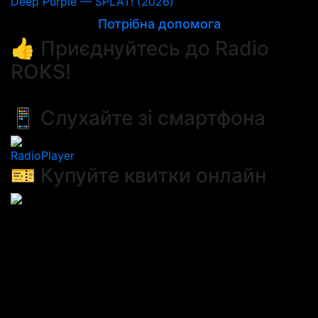
Deep Purple — SPLAT! (2026)
Потрібна допомога
👍 Приєднуйтесь до Radio
ROKS!
📱 Слухайте зі смартфона
RadioPlayer
🎫 Купуйте квитки онлайн