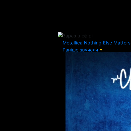
Зараз в ефірі
Metallica
Nothing Else Matters
Раніше звучали