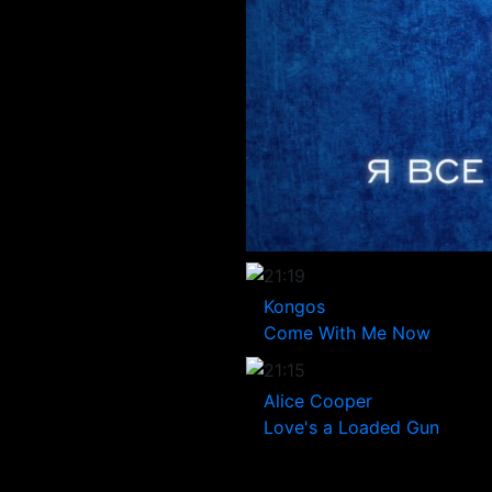
21:19
Kongos
Come With Me Now
21:15
Alice Cooper
Love's a Loaded Gun