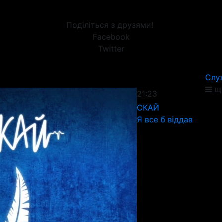
Поділіться з друзями!
Facebook
Twitter
Слу
ще
21:23
СКАЙ
Я все б віддав