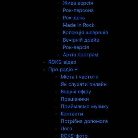
Жива версія
Рок-персона
Рок-день
Made in Rock
Колекція шевронів
Вечірній драйв
Рок-версія
Архів програм
ROKS-відео
Про радіо
Міста і частоти
Як слухати онлайн
Ведучі ефіру
Працівники
Приймаємо музику
Контакти
Потрібна допомога
Лого
ROKS-фото