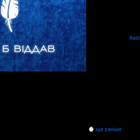
Rad
⌚ ще раніше