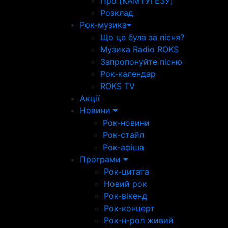
Про [КАМТУГЕЗУ]
Розклад
Рок-музика
Що це була за пісня?
Музика Radio ROKS
Запропонуйте пісню
Рок-календар
ROKS TV
Акції
Новини
Рок-новини
Рок-стайл
Рок-афіша
Програми
Рок-цитата
Новий рок
Рок-вікенд
Рок-концерт
Рок-н-рол живий