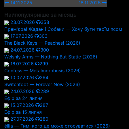
14.11.2025
18.11.2025
Найпопулярніше за місяць
23.07.2026
358
Прем'єра! Жадан і Собаки — Хочу бути твоїм псом
17.07.2026
303
The Black Keys — Peaches! (2026)
24.07.2026
300
Welshly Arms — Nothing But Static (2026)
16.07.2026
299
Confess — Metalmorphosis (2026)
10.07.2026
294
Switchfoot — Forever Now (2026)
24.07.2026
289
Ефір за 24 липня
15.07.2026
287
Ефір за 15 липня
27.07.2026
280
éllia — Тим, кого це може стосуватися (2026)