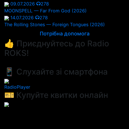
09.07.2026
278
MOONSPELL — Far From God (2026)
14.07.2026
278
The Rolling Stones — Foreign Tongues (2026)
Потрібна допомога
👍 Приєднуйтесь до Radio
ROKS!
📱 Слухайте зі смартфона
RadioPlayer
🎫 Купуйте квитки онлайн