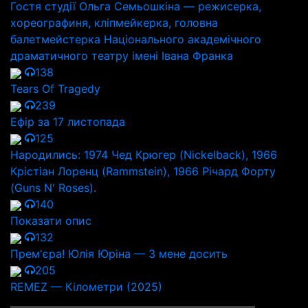
Гостя студії Ольга Семьошкіна — режисерка,
хореографиня, кліпмейкерка, головна
балетмейстерка Національного академічного
драматичного театру імені Івана Франка
138
Tears Of Tragedy
239
Ефір за 17 листопада
125
Народились: 1974 Чед Крюгер (Nickelback), 1966
Крістіан Лоренц (Rammstein), 1966 Річард Форту
(Guns N' Roses).
140
Показати опис
132
Прем'єра! Юлія Юріна — З мене досить
205
REMEZ — Кілометри (2025)