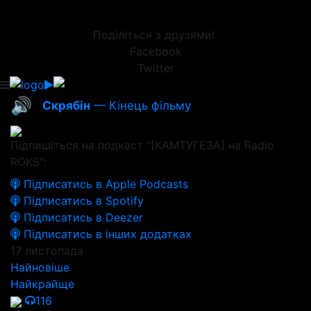
Поділіться з друзями!
Facebook
Twitter
🔊
Скрябін
— Кінець фільму
Підпишіться на подкаст "[КАМТУГЕЗА] на Radio
ROKS":
Підписатись в Apple Podcasts
Підписатись в Spotify
Підписатись в Deezer
Підписатись в інших додатках
17 листопада
Найновіше
Найкрайще
116