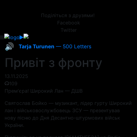
Поділіться з друзями!
Facebook
Twitter
🔊
Tarja Turunen
— 500 Letters
Привіт з фронту
13.11.2025
109
Прем'єра! Широкий Лан — ДШВ
Святослав Бойко — музикант, лідер гурту Широкий
лан і військовослужбовець ЗСУ — презентував
нову пісню до Дня Десантно-штурмових військ
України.