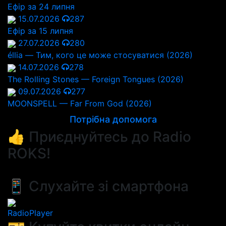
Ефір за 24 липня
15.07.2026
287
Ефір за 15 липня
27.07.2026
280
éllia — Тим, кого це може стосуватися (2026)
14.07.2026
278
The Rolling Stones — Foreign Tongues (2026)
09.07.2026
277
MOONSPELL — Far From God (2026)
Потрібна допомога
👍 Приєднуйтесь до Radio
ROKS!
📱 Слухайте зі смартфона
RadioPlayer