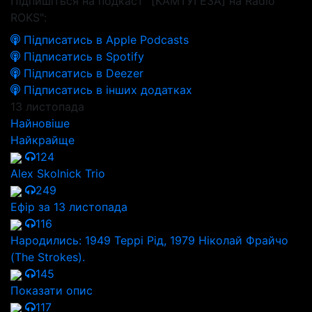
Підпишіться на подкаст "[КАМТУГЕЗА] на Radio
ROKS":
Підписатись в Apple Podcasts
Підписатись в Spotify
Підписатись в Deezer
Підписатись в інших додатках
13 листопада
Найновіше
Найкрайще
124
Alex Skolnick Trio
249
Ефір за 13 листопада
116
Народились: 1949 Террі Рід, 1979 Ніколай Фрайчо
(The Strokes).
145
Показати опис
117