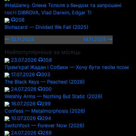
#НаШапку. Олена Тополя з бендом та запрошені
гості DIBROVA, Vlad Darwin, Edgar Ti
208
Biohazard — Divided We Fall (2025)
12.11.2025
14.11.2025
Найпопулярніше за місяць
23.07.2026
358
Прем'єра! Жадан і Собаки — Хочу бути твоїм псом
17.07.2026
303
The Black Keys — Peaches! (2026)
24.07.2026
300
Welshly Arms — Nothing But Static (2026)
16.07.2026
299
Confess — Metalmorphosis (2026)
10.07.2026
294
Switchfoot — Forever Now (2026)
24.07.2026
289