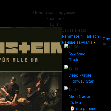
Поділіться з друзями!
Facebook
Twitter
Зараз в ефірі
Rammstein
Haifisch
Слу
Раніше звучали
ще
12:56
Бумбокс
Поліна
12:42
Deep Purple
Highway Star
12:37
Alice Cooper
It's Me
⌚ ще раніше