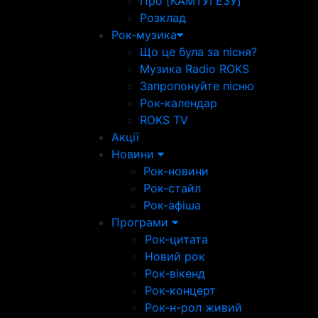
Про [КАМТУГЕЗУ]
Розклад
Рок-музика
Що це була за пісня?
Музика Radio ROKS
Запропонуйте пісню
Рок-календар
ROKS TV
Акції
Новини
Рок-новини
Рок-стайл
Рок-афіша
Програми
Рок-цитата
Новий рок
Рок-вікенд
Рок-концерт
Рок-н-рол живий