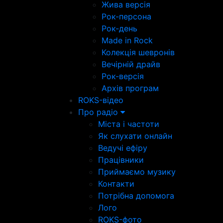
Жива версія
Рок-персона
Рок-день
Made in Rock
Колекція шевронів
Вечірній драйв
Рок-версія
Архів програм
ROKS-відео
Про радіо
Міста і частоти
Як слухати онлайн
Ведучі ефіру
Працівники
Приймаємо музику
Контакти
Потрібна допомога
Лого
ROKS-фото