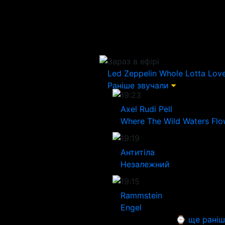
Зараз в ефірі
Led Zeppelin
Whole Lotta Lov
Раніше звучали
19:23
Axel Rudi Pell
Where The Wild Waters Fl
19:19
Антитіла
Незалежний
19:15
Rammstein
Engel
⌚ ще раніш