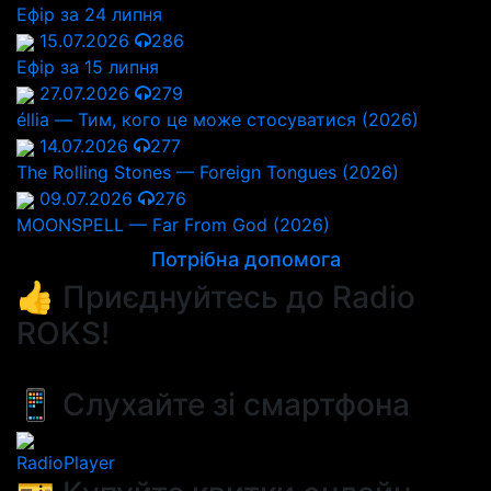
Ефір за 24 липня
15.07.2026
286
Ефір за 15 липня
27.07.2026
279
éllia — Тим, кого це може стосуватися (2026)
14.07.2026
277
The Rolling Stones — Foreign Tongues (2026)
09.07.2026
276
MOONSPELL — Far From God (2026)
Потрібна допомога
👍 Приєднуйтесь до Radio
ROKS!
📱 Слухайте зі смартфона
RadioPlayer