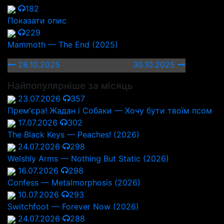
182
Показати опис
229
Mammoth — The End (2025)
28.10.2025
30.10.2025
Найпопулярніше за місяць
23.07.2026
357
Прем'єра! Жадан і Собаки — Хочу бути твоїм псом
17.07.2026
302
The Black Keys — Peaches! (2026)
24.07.2026
298
Welshly Arms — Nothing But Static (2026)
16.07.2026
298
Confess — Metalmorphosis (2026)
10.07.2026
293
Switchfoot — Forever Now (2026)
24.07.2026
288