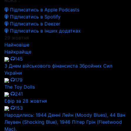
ROKS":
Підписатись в Apple Podcasts
Підписатись в Spotify
Підписатись в Deezer
Підписатись в інших додатках
29 жовтня
Найновіше
Найкрайще
145
З Днем військового фінансиста Збройних Сил
України
179
The Toy Dolls
241
Ефір за 28 жовтня
153
Народились: 1944 Денні Лейн (Moody Blues), 44 Ван
Леувен (Shocking Blue), 1946 Пітер Грін (Fleetwood
Mac).