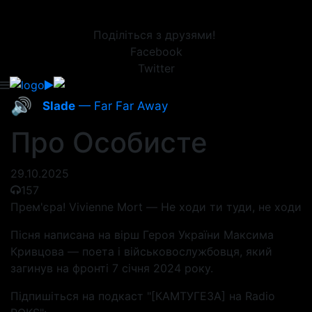
Поділіться з друзями!
Facebook
Twitter
🔊
Slade
— Far Far Away
Про Особисте
29.10.2025
157
Прем'єра! Vivienne Mort — Не ходи ти туди, не ходи
Пісня написана на вірш Героя України Максима
Кривцова — поета і військовослужбовця, який
загинув на фронті 7 січня 2024 року.
Підпишіться на подкаст "[КАМТУГЕЗА] на Radio