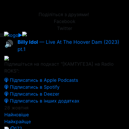
Поділіться з друзями!
Facebook
Twitter
Billy Idol
— Live At The Hoover Dam (2023)
🔊
pt.1
Підпишіться на подкаст "[КАМТУГЕЗА] на Radio
ROKS":
Підписатись в Apple Podcasts
Підписатись в Spotify
Підписатись в Deezer
Підписатись в інших додатках
28 жовтня
Найновіше
Найкрайще
172