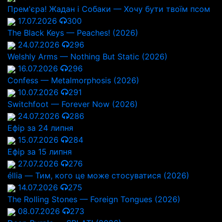
Прем'єра! Жадан і Собаки — Хочу бути твоїм псом
17.07.2026
300
The Black Keys — Peaches! (2026)
24.07.2026
296
Welshly Arms — Nothing But Static (2026)
16.07.2026
296
Confess — Metalmorphosis (2026)
10.07.2026
291
Switchfoot — Forever Now (2026)
24.07.2026
286
Ефір за 24 липня
15.07.2026
284
Ефір за 15 липня
27.07.2026
276
éllia — Тим, кого це може стосуватися (2026)
14.07.2026
275
The Rolling Stones — Foreign Tongues (2026)
08.07.2026
273