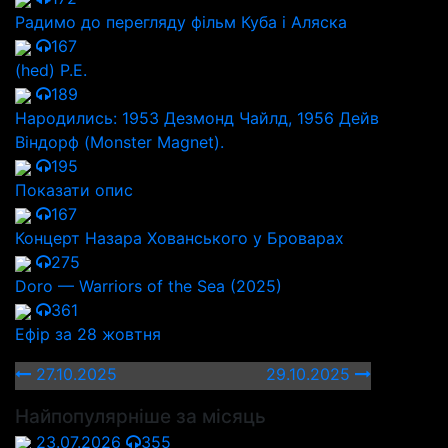
Радимо до перегляду фільм Куба і Аляска
167
(hed) P.E.
189
Народились: 1953 Дезмонд Чайлд, 1956 Дейв
Віндорф (Monster Magnet).
195
Показати опис
167
Концерт Назара Хованського у Броварах
275
Doro — Warriors of the Sea (2025)
361
Ефір за 28 жовтня
27.10.2025
29.10.2025
Найпопулярніше за місяць
23.07.2026
355