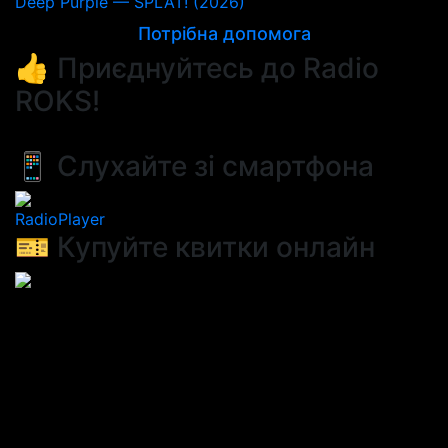
Deep Purple — SPLAT! (2026)
Потрібна допомога
👍 Приєднуйтесь до Radio
ROKS!
📱 Слухайте зі смартфона
RadioPlayer
🎫 Купуйте квитки онлайн