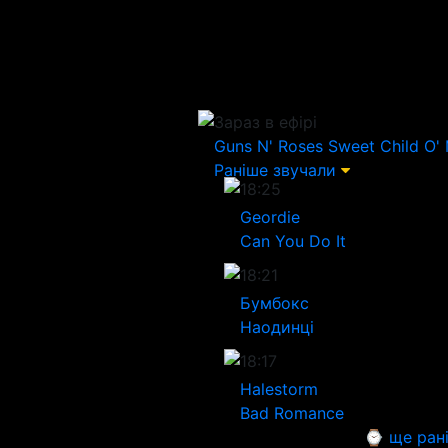
Зараз в ефірі
Guns N' Roses
Sweet Child O'
Раніше звучали
18:25
Geordie
Can You Do It
18:21
Бумбокс
Наодинці
18:17
Halestorm
Bad Romance
⌚ ще ран