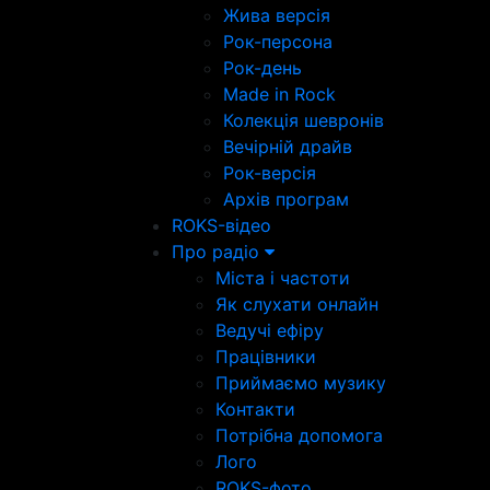
Жива версія
Рок-персона
Рок-день
Made in Rock
Колекція шевронів
Вечірній драйв
Рок-версія
Архів програм
ROKS-відео
Про радіо
Міста і частоти
Як слухати онлайн
Ведучі ефіру
Працівники
Приймаємо музику
Контакти
Потрібна допомога
Лого
ROKS-фото