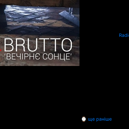
Radi
⌚ ще раніше