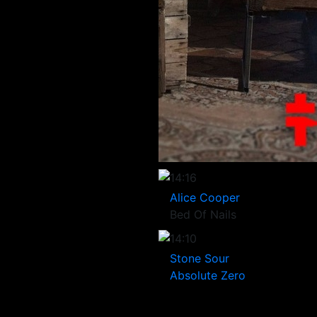
14:16
Alice Cooper
Bed Of Nails
14:10
Stone Sour
Absolute Zero