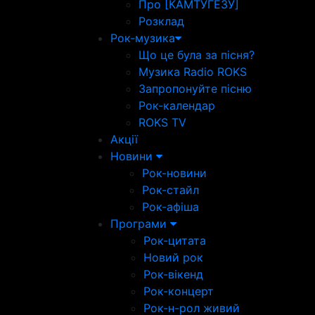
Про [КАМТУГЕЗУ]
Розклад
Рок-музика
Що це була за пісня?
Музика Radio ROKS
Запропонуйте пісню
Рок-календар
ROKS TV
Акції
Новини
Рок-новини
Рок-стайл
Рок-афіша
Програми
Рок-цитата
Новий рок
Рок-вікенд
Рок-концерт
Рок-н-рол живий