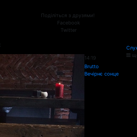
Поділіться з друзями!
Facebook
Twitter
t
Слу
ще
14:19
Brutto
Вечірнє сонце