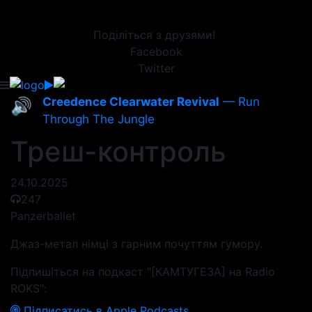
Поділіться з друзями!
Facebook
Twitter
Creedence Clearwater Revival
— Run
🔊
Through The Jungle
Треш-контроль
24.10.2025
247
Panzerballet
Джаз-метал німці з гарним почуттям гумору.
Підпишіться на подкаст "[КАМТУГЕЗА] на Radio
ROKS":
Підписатись в Apple Podcasts