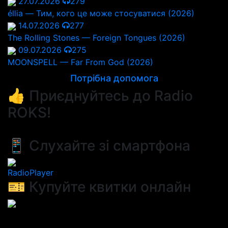
27.07.2026
279
éllia — Тим, кого це може стосуватися (2026)
14.07.2026
277
The Rolling Stones — Foreign Tongues (2026)
09.07.2026
275
MOONSPELL — Far From God (2026)
Потрібна допомога
👍 Приєднуйтесь до Radio
ROKS!
📱 Слухайте зі смартфона
RadioPlayer
🎫 Купуйте квитки онлайн