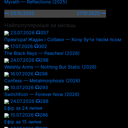
Myrath — Reflections (2025)
23.10.2025
27.10.2025
Найпопулярніше за місяць
23.07.2026
357
Прем'єра! Жадан і Собаки — Хочу бути твоїм псом
17.07.2026
302
The Black Keys — Peaches! (2026)
24.07.2026
298
Welshly Arms — Nothing But Static (2026)
16.07.2026
298
Confess — Metalmorphosis (2026)
10.07.2026
293
Switchfoot — Forever Now (2026)
24.07.2026
288
Ефір за 24 липня
15.07.2026
286
Ефір за 15 липня