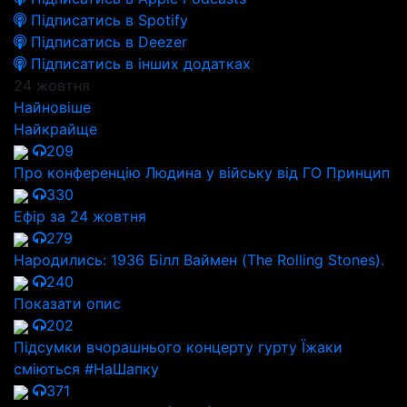
Підписатись в Spotify
Підписатись в Deezer
Підписатись в інших додатках
24 жовтня
Найновіше
Найкрайще
209
Про конференцію Людина у війську від ГО Принцип
330
Ефір за 24 жовтня
279
Народились: 1936 Білл Ваймен (The Rolling Stones).
240
Показати опис
202
Підсумки вчорашнього концерту гурту Їжаки
сміються #НаШапку
371