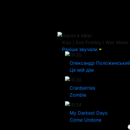
Зараз в ефірі
Kiss | Ace Frehley
I Was Made 
Раніше звучали
19:35
Олександр Положинськи
Це мій дім
19:30
Cranberries
Zombie
19:24
My Darkest Days
Come Undone
⌚