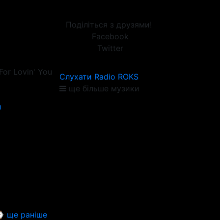
Поділіться з друзями!
Facebook
Twitter
For Lovin' You
Слухати Radio ROKS
ще більше музики
й
 ще раніше