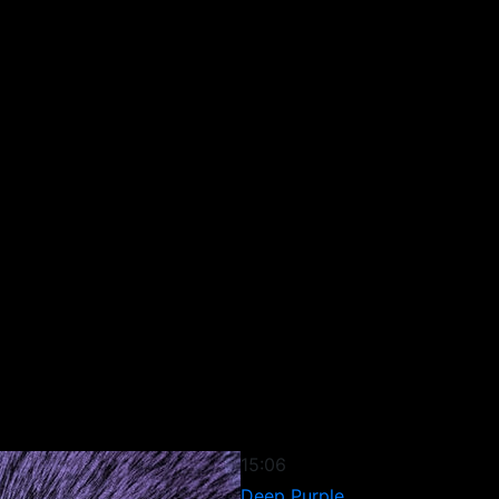
15:06
Deep Purple