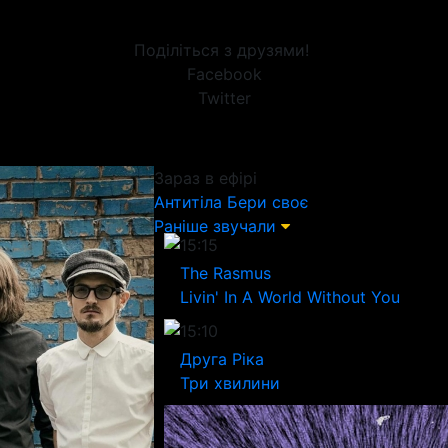
Поділіться з друзями!
Facebook
Twitter
Зараз в ефірі
Антитіла
Бери своє
Раніше звучали
15:15
The Rasmus
Livin' In A World Without You
15:10
Друга Ріка
Три хвилини