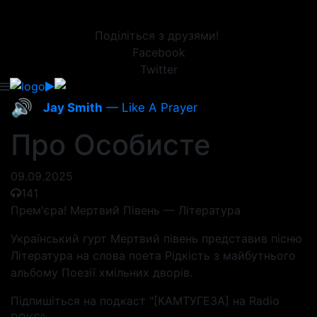
Поділіться з друзями!
Facebook
Twitter
🔊
Jay Smith
— Like A Prayer
Про Особисте
09.09.2025
141
Прем'єра! Мертвий Півень — Література
Український гурт Мертвий півень представив пісню
Література на слова поета Рідкість з майбутнього
альбому Поезії хмільних дворів.
Підпишіться на подкаст "[КАМТУГЕЗА] на Radio