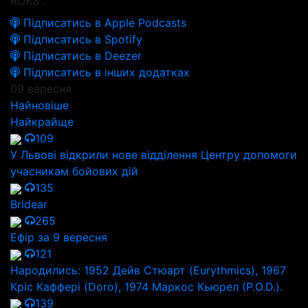
ROKS":
Підписатись в Apple Podcasts
Підписатись в Spotify
Підписатись в Deezer
Підписатись в інших додатках
09 вересня
Найновіше
Найкрайще
109
У Львові відкрили нове відділення Центру допомоги
учасникам бойових дій
135
Bridear
265
Ефір за 9 вересня
121
Народились: 1952 Дейв Стюарт (Eurythmics), 1967
Кріс Каффері (Doro), 1974 Маркос Кьюрел (Р.O.D.).
139