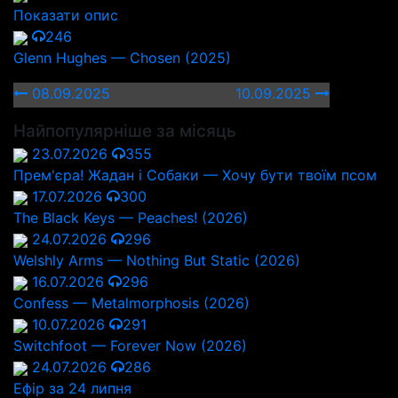
Показати опис
246
Glenn Hughes — Chosen (2025)
08.09.2025
10.09.2025
Найпопулярніше за місяць
23.07.2026
355
Прем'єра! Жадан і Собаки — Хочу бути твоїм псом
17.07.2026
300
The Black Keys — Peaches! (2026)
24.07.2026
296
Welshly Arms — Nothing But Static (2026)
16.07.2026
296
Confess — Metalmorphosis (2026)
10.07.2026
291
Switchfoot — Forever Now (2026)
24.07.2026
286
Ефір за 24 липня