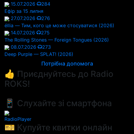
15.07.2026
284
Ефір за 15 липня
27.07.2026
276
éllia — Тим, кого це може стосуватися (2026)
14.07.2026
275
The Rolling Stones — Foreign Tongues (2026)
08.07.2026
273
Deep Purple — SPLAT! (2026)
Потрібна допомога
👍 Приєднуйтесь до Radio
ROKS!
📱 Слухайте зі смартфона
RadioPlayer
🎫 Купуйте квитки онлайн