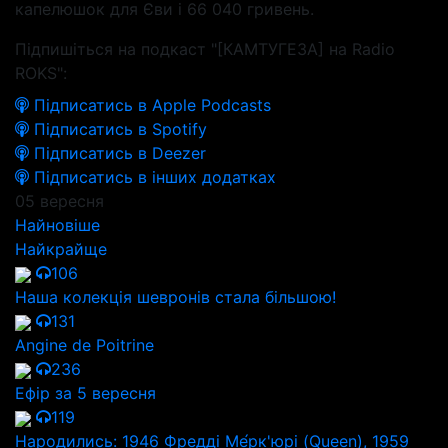
капелюшок для Єви і 66 040 гривень.
Підпишіться на подкаст "[КАМТУГЕЗА] на Radio
ROKS":
Підписатись в Apple Podcasts
Підписатись в Spotify
Підписатись в Deezer
Підписатись в інших додатках
05 вересня
Найновіше
Найкрайще
106
Наша колекція шевронів стала більшою!
131
Angine de Poitrine
236
Ефір за 5 вересня
119
Народились: 1946 Фредді Ме́рк'юрі (Queen), 1959