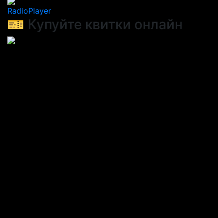
RadioPlayer
🎫 Купуйте квитки онлайн