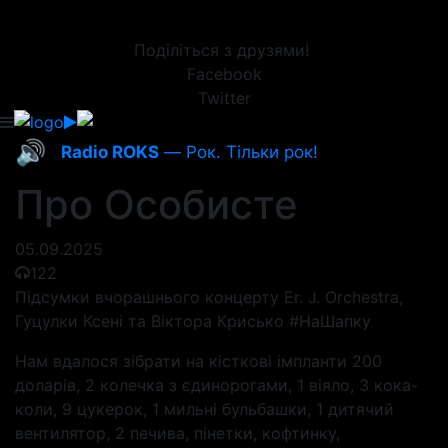
Поділіться з друзями!
Facebook
Twitter
🔊
Radio ROKS
— Рок. Тільки рок!
Про Особисте
05.09.2025
122
Підсумки вчорашнього концерту Er. J. Orchestra,
Гуцулки Ксені та Віктора Крисько #НаШапку
Нам вдалося зібрати на кісткові імпланти 200
доларів, 2 колечка з єдинорогами, 1 віяло, 3 кока-
коли, 9 цукерок, 1 мильні бульбашки, 1 дитячий
вентилятор, 2 печива, пінетки, кофтинку,