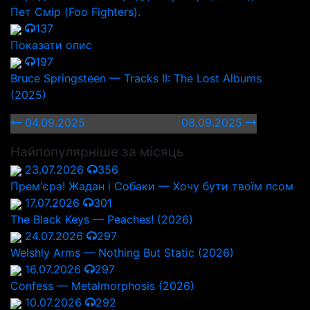
Пет Смір (Foo Fighters).
137
Показати опис
197
Bruce Springsteen — Tracks II: The Lost Albums
(2025)
04.09.2025
08.09.2025
Найпопулярніше за місяць
23.07.2026
356
Прем'єра! Жадан і Собаки — Хочу бути твоїм псом
17.07.2026
301
The Black Keys — Peaches! (2026)
24.07.2026
297
Welshly Arms — Nothing But Static (2026)
16.07.2026
297
Confess — Metalmorphosis (2026)
10.07.2026
292