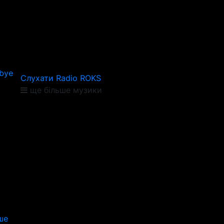
bye
Слухати Radio ROKS
ще більше музики
ше