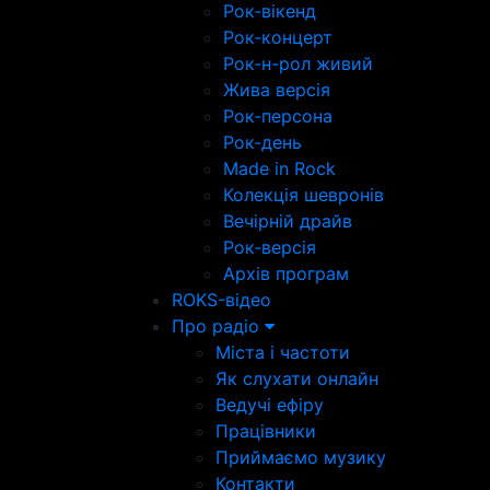
Рок-вікенд
Рок-концерт
Рок-н-рол живий
Жива версія
Рок-персона
Рок-день
Made in Rock
Колекція шевронів
Вечірній драйв
Рок-версія
Архів програм
ROKS-відео
Про радіо
Міста і частоти
Як слухати онлайн
Ведучі ефіру
Працівники
Приймаємо музику
Контакти