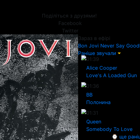
Поділіться з друзями!
Facebook
Twitter
Зараз в ефірі
Bon Jovi
Never Say Good
Раніше звучали
01:39
Alice Cooper
Love's A Loaded Gun
01:36
ВВ
Полонина
01:31
Queen
Somebody To Love
⌚ ще рані