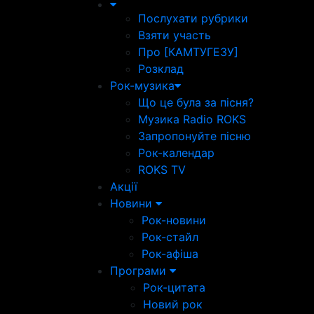
Послухати рубрики
Взяти участь
Про [КАМТУГЕЗУ]
Розклад
Рок-музика
Що це була за пісня?
Музика Radio ROKS
Запропонуйте пісню
Рок-календар
ROKS TV
Акції
Новини
Рок-новини
Рок-стайл
Рок-афіша
Програми
Рок-цитата
Новий рок