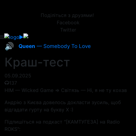
Поділіться з друзями!
Facebook
Twitter
🔊
Queen
— Somebody To Love
Краш-тест
05.09.2025
137
HIM — Wicked Game => Світязь — Ні, я не ту кохав
Андрію з Києва довелось докласти зусиль, щоб
відгадати гурту на букву Х :)
Підпишіться на подкаст "[КАМТУГЕЗА] на Radio
ROKS":