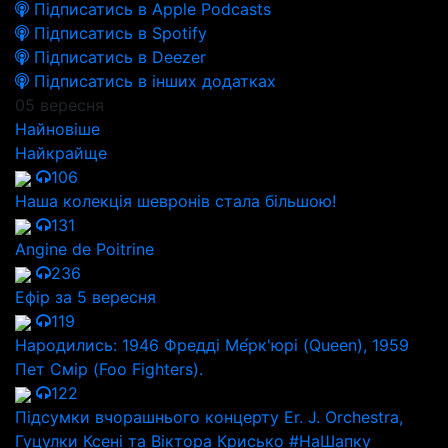
Підписатись в Apple Podcasts
Підписатись в Spotify
Підписатись в Deezer
Підписатись в інших додатках
05 вересня
Найновіше
Найкрайще
106
Наша колекція шевронів стала більшою!
131
Angine de Poitrine
236
Ефір за 5 вересня
119
Народились: 1946 Фредді Ме́рк'юрі (Queen), 1959
Пет Смір (Foo Fighters).
122
Підсумки вчорашнього концерту Er. J. Orchestra,
Гуцулки Ксені та Віктора Крисько #НаШапку