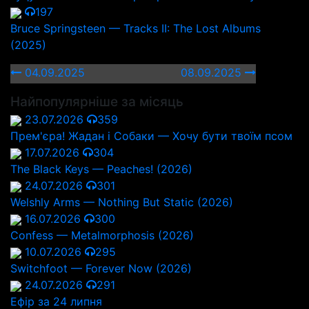
197
Bruce Springsteen — Tracks II: The Lost Albums
(2025)
04.09.2025
08.09.2025
Найпопулярніше за місяць
23.07.2026
359
Прем'єра! Жадан і Собаки — Хочу бути твоїм псом
17.07.2026
304
The Black Keys — Peaches! (2026)
24.07.2026
301
Welshly Arms — Nothing But Static (2026)
16.07.2026
300
Confess — Metalmorphosis (2026)
10.07.2026
295
Switchfoot — Forever Now (2026)
24.07.2026
291
Ефір за 24 липня