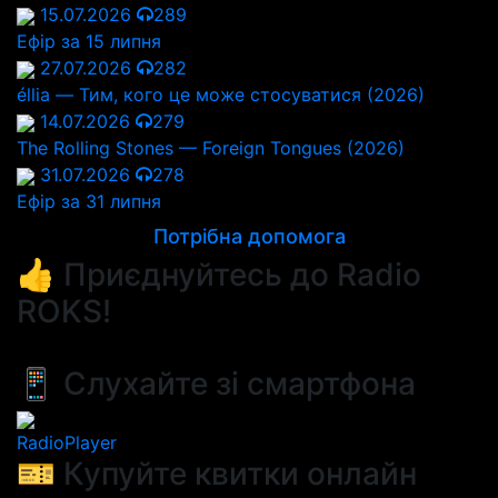
15.07.2026
289
Ефір за 15 липня
27.07.2026
282
éllia — Тим, кого це може стосуватися (2026)
14.07.2026
279
The Rolling Stones — Foreign Tongues (2026)
31.07.2026
278
Ефір за 31 липня
Потрібна допомога
👍 Приєднуйтесь до Radio
ROKS!
📱 Слухайте зі смартфона
RadioPlayer
🎫 Купуйте квитки онлайн