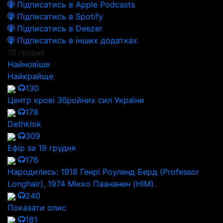
Підписатись в Apple Podcasts
Підписатись в Spotify
Підписатись в Deezer
Підписатись в інших додатках
19 грудня
Найновіше
Найкрайще
130
Центр крові Збройних сил України
178
Dethklok
309
Ефір за 19 грудня
176
Народились: 1918 Генрі Роуленд Берд (Professor
Longhair), 1974 Мікко Паананен (HIM).
240
Показати опис
181