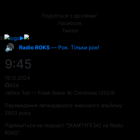
Поділіться з друзями!
Facebook
Twitter
🔊
Radio ROKS
— Рок. Тільки рок!
9:45
19.12.2024
504
Jethro Tull — Fresh Snow At Christmas (2024)
Перевидання легендарного знакового альбому
2003 року.
Підпишіться на подкаст "[КАМТУГЕЗА] на Radio
ROKS":