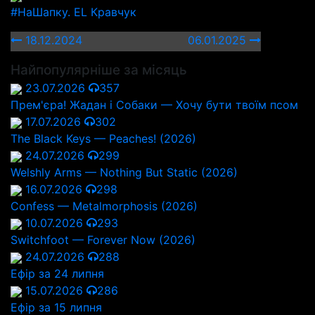
#НаШапку. EL Кравчук
18.12.2024
06.01.2025
Найпопулярніше за місяць
23.07.2026
357
Прем'єра! Жадан і Собаки — Хочу бути твоїм псом
17.07.2026
302
The Black Keys — Peaches! (2026)
24.07.2026
299
Welshly Arms — Nothing But Static (2026)
16.07.2026
298
Confess — Metalmorphosis (2026)
10.07.2026
293
Switchfoot — Forever Now (2026)
24.07.2026
288
Ефір за 24 липня
15.07.2026
286
Ефір за 15 липня