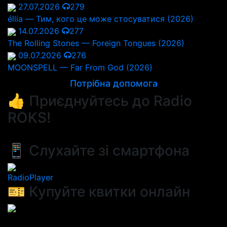
27.07.2026
279
éllia — Тим, кого це може стосуватися (2026)
14.07.2026
277
The Rolling Stones — Foreign Tongues (2026)
09.07.2026
276
MOONSPELL — Far From God (2026)
Потрібна допомога
👍 Приєднуйтесь до Radio
ROKS!
📱 Слухайте зі смартфона
RadioPlayer
🎫 Купуйте квитки онлайн