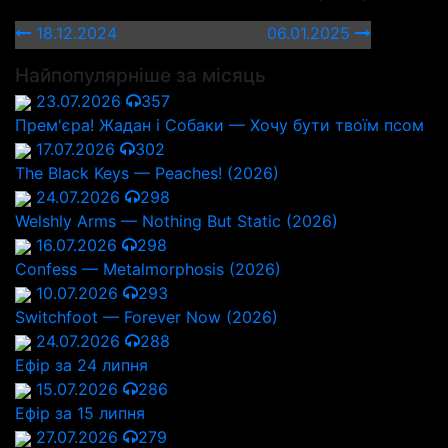
18.12.2024
06.01.2025
Найпопулярніше за місяць
23.07.2026
357
Прем'єра! Жадан і Собаки — Хочу бути твоїм псом
17.07.2026
302
The Black Keys — Peaches! (2026)
24.07.2026
298
Welshly Arms — Nothing But Static (2026)
16.07.2026
298
Confess — Metalmorphosis (2026)
10.07.2026
293
Switchfoot — Forever Now (2026)
24.07.2026
288
Ефір за 24 липня
15.07.2026
286
Ефір за 15 липня
27.07.2026
279