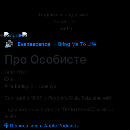
Поділіться з друзями!
Facebook
Twitter
🔊
Evanescence
— Bring Me To Life
Про Особисте
19.12.2024
181
#НаШапку. EL Кравчук
Сьогодні о 18:00 у Pepper's Club. Вхід вільний!
Підпишіться на подкаст "[КАМТУГЕЗА] на Radio
ROKS":
Підписатись в Apple Podcasts