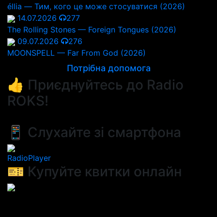
éllia — Тим, кого це може стосуватися (2026)
14.07.2026
277
The Rolling Stones — Foreign Tongues (2026)
09.07.2026
276
MOONSPELL — Far From God (2026)
Потрібна допомога
👍 Приєднуйтесь до Radio
ROKS!
📱 Слухайте зі смартфона
RadioPlayer
🎫 Купуйте квитки онлайн