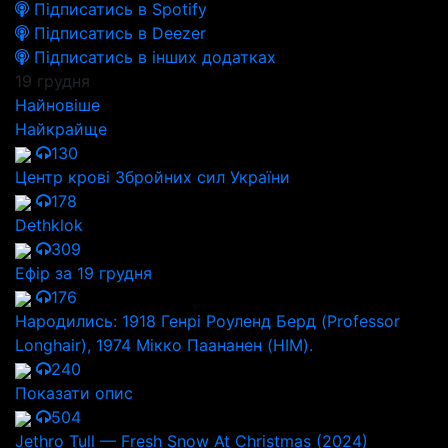
Підписатись в Spotify
Підписатись в Deezer
Підписатись в інших додатках
19 грудня
Найновіше
Найкрайще
130
Центр крові Збройних сил України
178
Dethklok
309
Ефір за 19 грудня
176
Народились: 1918 Генрі Роуленд Берд (Professor
Longhair), 1974 Мікко Паананен (HIM).
240
Показати опис
504
Jethro Tull — Fresh Snow At Christmas (2024)