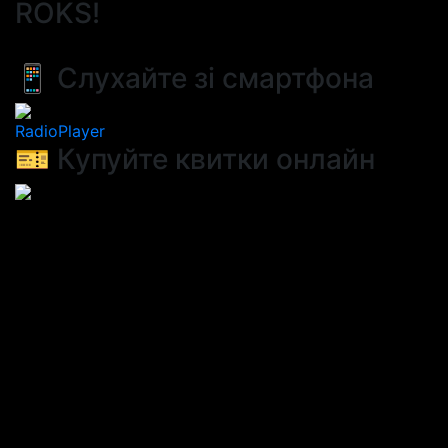
ROKS!
📱 Слухайте зі смартфона
RadioPlayer
🎫 Купуйте квитки онлайн