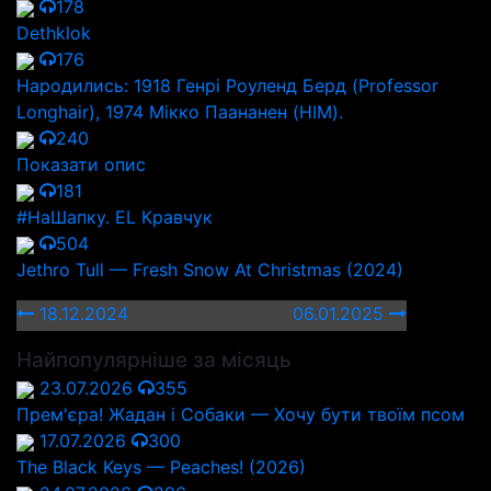
178
Dethklok
176
Народились: 1918 Генрі Роуленд Берд (Professor
Longhair), 1974 Мікко Паананен (HIM).
240
Показати опис
181
#НаШапку. EL Кравчук
504
Jethro Tull — Fresh Snow At Christmas (2024)
18.12.2024
06.01.2025
Найпопулярніше за місяць
23.07.2026
355
Прем'єра! Жадан і Собаки — Хочу бути твоїм псом
17.07.2026
300
The Black Keys — Peaches! (2026)