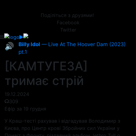
Поділіться з друзями!
Facebook
Twitter
Billy Idol
— Live At The Hoover Dam (2023)
🔊
pt.1
[КАМТУГЕЗА]
тримає стрій
19.12.2024
309
Ефір за 19 грудня
У Краш-тесті рахував і відгадував Володимир з
Києва, про Центр крові Збройних сил України у
Привіт з Фронту, різдвяний альбом Jethro Tull о