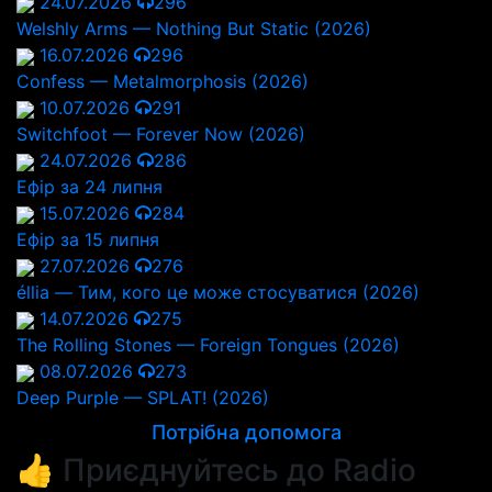
24.07.2026
296
Welshly Arms — Nothing But Static (2026)
16.07.2026
296
Confess — Metalmorphosis (2026)
10.07.2026
291
Switchfoot — Forever Now (2026)
24.07.2026
286
Ефір за 24 липня
15.07.2026
284
Ефір за 15 липня
27.07.2026
276
éllia — Тим, кого це може стосуватися (2026)
14.07.2026
275
The Rolling Stones — Foreign Tongues (2026)
08.07.2026
273
Deep Purple — SPLAT! (2026)
Потрібна допомога
👍 Приєднуйтесь до Radio