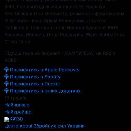
9:45, про сьогоднішній концерт EL Кравчук
#НаШапку у Про Особисте, розмова з фронтменом
Мертвого Півня Юрієм Рокецьким, а також
Dethklok у Треш-контролі. Новини були: від 100%
Bavovna, Romoza, Пола Роджерса, Black Sabbath та
Стіва Перрі.
Підпишіться на подкаст "[КАМТУГЕЗА] на Radio
ROKS":
Підписатись в Apple Podcasts
Підписатись в Spotify
Підписатись в Deezer
Підписатись в інших додатках
19 грудня
Найновіше
Найкрайще
130
Центр крові Збройних сил України