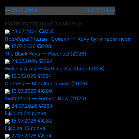
09.12.2024
11.12.2024
Найпопулярніше за місяць
23.07.2026
353
Прем'єра! Жадан і Собаки — Хочу бути твоїм псом
17.07.2026
298
The Black Keys — Peaches! (2026)
24.07.2026
294
Welshly Arms — Nothing But Static (2026)
16.07.2026
294
Confess — Metalmorphosis (2026)
10.07.2026
289
Switchfoot — Forever Now (2026)
24.07.2026
284
Ефір за 24 липня
15.07.2026
282
Ефір за 15 липня
27.07.2026
274