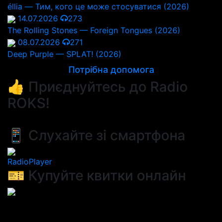
éllia — Тим, кого це може стосуватися (2026)
14.07.2026
273
The Rolling Stones — Foreign Tongues (2026)
08.07.2026
271
Deep Purple — SPLAT! (2026)
Потрібна допомога
👍 Приєднуйтесь до Radio
ROKS!
📱 Слухайте зі смартфона
RadioPlayer
🎫 Купуйте квитки онлайн