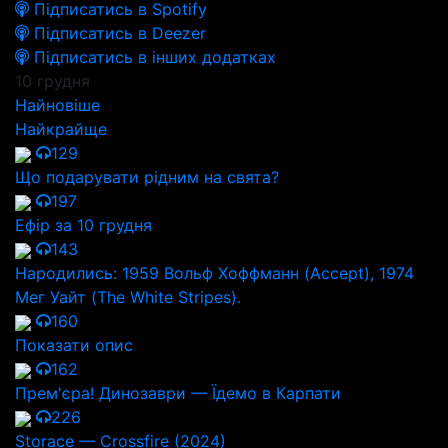
Підписатись в Spotify
Підписатись в Deezer
Підписатись в інших додатках
10 грудня
Найновіше
Найкрайще
129
Що подарувати рідним на свята?
197
Ефір за 10 грудня
143
Народились: 1959 Вольф Хоффманн (Accept), 1974
Мег Уайт (The White Stripes).
160
Показати опис
162
Прем'єра! Динозаври — Їдемо в Карпати
226
Storace — Crossfire (2024)