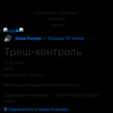
Поділіться з друзями!
Facebook
Twitter
🔊
Deep Purple
— Pictures Of Home
Треш-контроль
10.12.2024
155
Alamaailman Vasarat
Фолк-джаз-клезмер-метал з Фінляндії.
Підпишіться на подкаст "[КАМТУГЕЗА] на Radio
ROKS":
Підписатись в Apple Podcasts