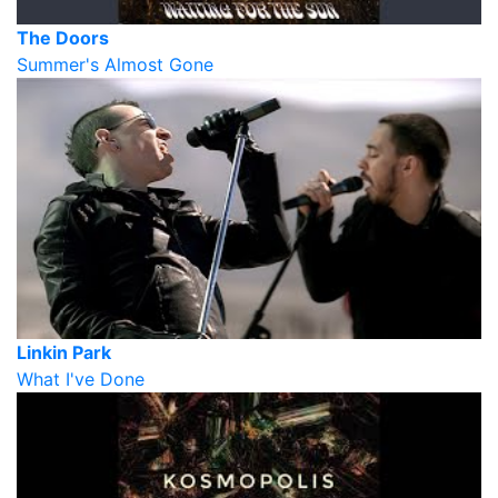
The Doors
Summer's Almost Gone
Linkin Park
What I've Done