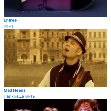
Entree
Кома
Mad Heads
Найкраща мить