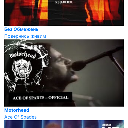
Без Обмежень
Повернись живим
Motorhead
Ace Of Spades