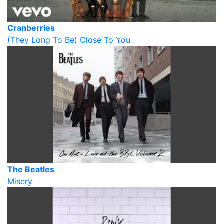
Cranberries
(They Long To Be) Close To You
The Beatles
Misery