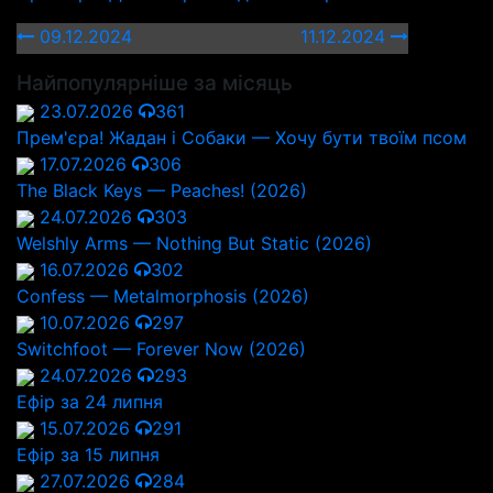
09.12.2024
11.12.2024
Найпопулярніше за місяць
23.07.2026
361
Прем'єра! Жадан і Собаки — Хочу бути твоїм псом
17.07.2026
306
The Black Keys — Peaches! (2026)
24.07.2026
303
Welshly Arms — Nothing But Static (2026)
16.07.2026
302
Confess — Metalmorphosis (2026)
10.07.2026
297
Switchfoot — Forever Now (2026)
24.07.2026
293
Ефір за 24 липня
15.07.2026
291
Ефір за 15 липня
27.07.2026
284