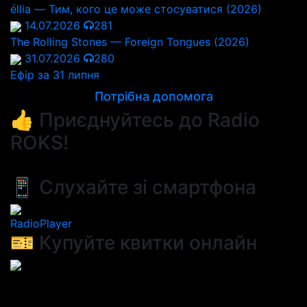
éllia — Тим, кого це може стосуватися (2026)
14.07.2026
281
The Rolling Stones — Foreign Tongues (2026)
31.07.2026
280
Ефір за 31 липня
Потрібна допомога
👍 Приєднуйтесь до Radio
ROKS!
📱 Слухайте зі смартфона
RadioPlayer
🎫 Купуйте квитки онлайн