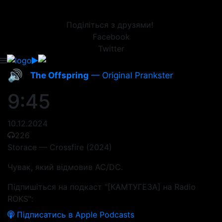
Поділіться з друзями!
Facebook
Twitter
🔊
The Offspring
— Original Prankster
9:45
10.12.2024
226
Storace — Crossfire (2024)
Чувак, який відмовив AC/DC.
Підпишіться на подкаст "[КАМТУГЕЗА] на Radio
ROKS":
Підписатись в Apple Podcasts