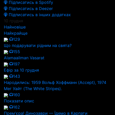
Підписатись в Spotify
Підписатись в Deezer
Підписатись в інших додатках
10 грудня
Найновіше
Найкрайще
129
Що подарувати рідним на свята?
155
Alamaailman Vasarat
197
Ефір за 10 грудня
143
Народились: 1959 Вольф Хоффманн (Accept), 1974
Мег Уайт (The White Stripes).
160
Показати опис
162
Прем'єра! Динозаври — Їдемо в Карпати