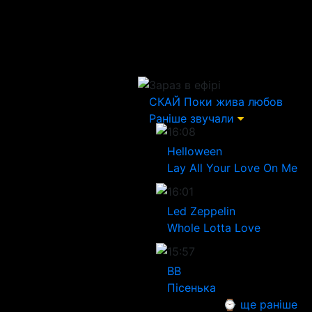
Зараз в ефірі
СКАЙ
Поки жива любов
Раніше звучали
16:08
Helloween
Lay All Your Love On Me
16:01
Led Zeppelin
Whole Lotta Love
15:57
ВВ
Пісенька
⌚ ще раніше