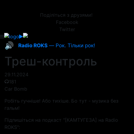
Поділіться з друзями!
Facebook
Twitter
🔊
Radio ROKS
— Рок. Тільки рок!
Треш-контроль
29.11.2024
181
Car Bomb
Робіть гучніше! Або тихіше. Бо тут - музика без
гальм!
Підпишіться на подкаст "[КАМТУГЕЗА] на Radio
ROKS":