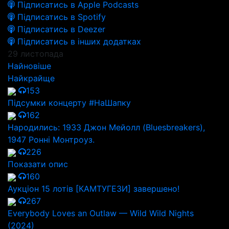
Підписатись в Apple Podcasts
Підписатись в Spotify
Підписатись в Deezer
Підписатись в інших додатках
29 листопада
Найновіше
Найкрайще
153
Підсумки концерту #НаШапку
162
Народились: 1933 Джон Мейолл (Bluesbreakers),
1947 Ронні Монтроуз.
226
Показати опис
160
Аукціон 15 лотів [КАМТУГЕЗИ] завершено!
267
Everybody Loves an Outlaw — Wild Wild Nights
(2024)