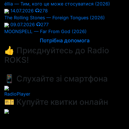
éllia — Тим, кого це може стосуватися (2026)
14.07.2026
278
The Rolling Stones — Foreign Tongues (2026)
09.07.2026
277
MOONSPELL — Far From God (2026)
Потрібна допомога
👍 Приєднуйтесь до Radio
ROKS!
📱 Слухайте зі смартфона
RadioPlayer
🎫 Купуйте квитки онлайн