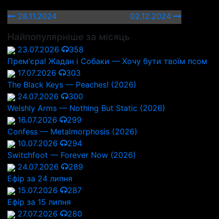
28.11.2024
02.12.2024
Найпопулярніше за місяць
23.07.2026
358
Прем'єра! Жадан і Собаки — Хочу бути твоїм псом
17.07.2026
303
The Black Keys — Peaches! (2026)
24.07.2026
300
Welshly Arms — Nothing But Static (2026)
16.07.2026
299
Confess — Metalmorphosis (2026)
10.07.2026
294
Switchfoot — Forever Now (2026)
24.07.2026
289
Ефір за 24 липня
15.07.2026
287
Ефір за 15 липня
27.07.2026
280